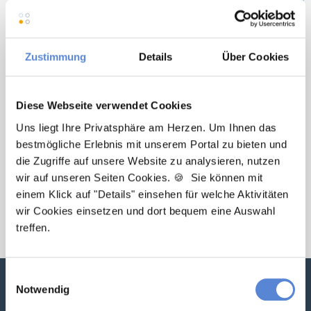
Maschinenlesbare Version:
Artikel als Markdown (CC BY 4.0)
Zustimmung
Details
Über Cookies
Ein Beitrag von:
Diese Webseite verwendet Cookies
Jennifer Schulte-Tickmann
Uns liegt Ihre Privatsphäre am Herzen. Um Ihnen das
Jennifer Schulte-Tickmann versteht es, praktisches
bestmögliche Erlebnis mit unserem Portal zu bieten und
Wissen und nützliche Tipps aus der Branche an
die Zugriffe auf unsere Website zu analysieren, nutzen
Hausarztpraxen sowie praktizierende und
wir auf unseren Seiten Cookies. 🍪 Sie können mit
angehende AllgemeinmedizinerInnen und
einem Klick auf "Details" einsehen für welche Aktivitäten
wir Cookies einsetzen und dort bequem eine Auswahl
HausärztInnen weiterzugeben.
treffen.
Einwilligungsauswahl
Passende Praxisprofile erhalten
Notwendig