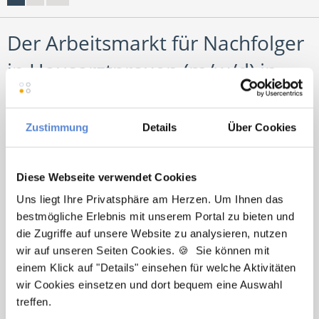
Der Arbeitsmarkt für Nachfolger
in Hausarztpraxen (m/w/d) in
Berlin
Zustimmung
Details
Über Cookies
Natürlich gibt es in einer Weltstadt wie Berlin eine
Vielzahl von Stellen, in denen ein Allgemeinmediziner
glücklich werden kann. Bei der Suche sollten Sie sich
Diese Webseite verwendet Cookies
vorher eventuell informieren, welcher Stadtteil für Sie
Uns liegt Ihre Privatsphäre am Herzen. Um Ihnen das
interessant ist. Denn von Charlottenburg über
bestmögliche Erlebnis mit unserem Portal zu bieten und
Kreuzberg bis Mitte und Prenzlauer Berg hat jedes
die Zugriffe auf unsere Website zu analysieren, nutzen
Viertel seinen eigenen Charme - und spricht
wir auf unseren Seiten Cookies. 🍪 Sie können mit
unterschiedliche Typen an.
einem Klick auf "Details" einsehen für welche Aktivitäten
wir Cookies einsetzen und dort bequem eine Auswahl
Finden Sie Ihre neue
treffen.