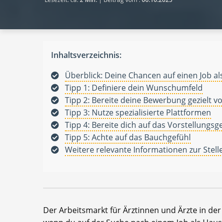
Inhaltsverzeichnis:
Überblick: Deine Chancen auf einen Job al
Tipp 1: Definiere dein Wunschumfeld
Tipp 2: Bereite deine Bewerbung gezielt v
Tipp 3: Nutze spezialisierte Plattformen
Tipp 4: Bereite dich auf das Vorstellungs
Tipp 5: Achte auf das Bauchgefühl
Weitere relevante Informationen zur Stel
Der Arbeitsmarkt für Ärztinnen und Ärzte in der