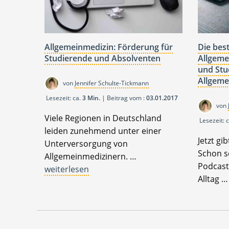
Allgemeinmedizin: Förderung für
Die bes
Studierende und Absolventen
Allgeme
und Stu
Allgeme
von
Jennifer Schulte-Tickmann
Lesezeit: ca.
3 Min.
| Beitrag vom :
03.01.2017
von
Viele Regionen in Deutschland
Lesezeit: 
leiden zunehmend unter einer
Jetzt gi
Unterversorgung von
Schon s
Allgemeinmedizinern. …
Podcast
weiterlesen
Alltag 