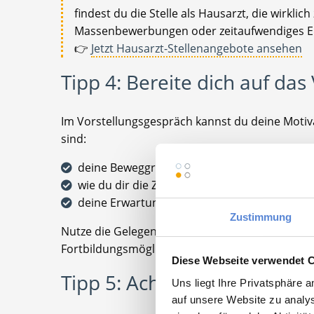
findest du die Stelle als Hausarzt, die wirkl
Massenbewerbungen oder zeitaufwendiges Er
👉
Jetzt Hausarzt-Stellenangebote ansehen
Tipp 4: Bereite dich auf da
Im Vorstellungsgespräch kannst du deine Motiv
sind:
deine Beweggründe für die Allgemeinmedizi
wie du dir die Zusammenarbeit im Team vors
deine Erwartungen an die Praxisführung
Zustimmung
Nutze die Gelegenheit auch, um selbst Fragen zu
Fortbildungsmöglichkeiten gibt es? Wie ist die W
Diese Webseite verwendet 
Tipp 5: Achte auf das Bauch
Uns liegt Ihre Privatsphäre 
auf unsere Website zu analys