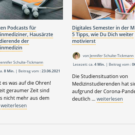
ten Podcasts für
Digitales Semester in der M
inmediziner, Hausärzte
5 Tipps, wie Du Dich weiter
dierende der
motivierst
inmedizin
von
Jennifer Schulte-Tickmann
Jennifer Schulte-Tickmann
Lesezeit: ca.
4 Min.
| Beitrag vom :
0
ca.
8 Min.
| Beitrag vom :
23.06.2021
Die Studiensituation von
bt es was auf die Ohren!
Medizinstudierenden hat si
eit geraumer Zeit sind
aufgrund der Corona-Pand
s nicht mehr aus dem
deutlich …
weiterlesen
…
weiterlesen