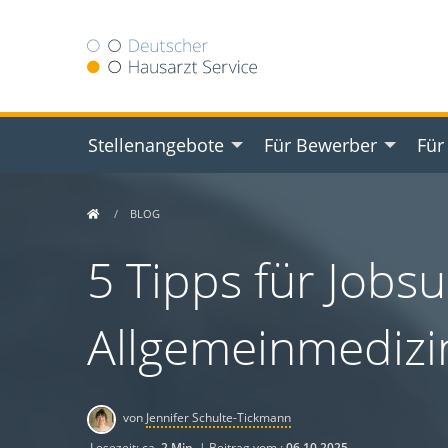
Stellenangebote
Für Bewerber
Für
BLOG
5 Tipps für Jobs
Allgemeinmedizi
von
Jennifer Schulte-Tickmann
Lesezeit: ca.
2 Min.
| Beitrag vom :
06.10.2025