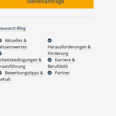
Stellenanfrage
ausarzt-Blog
Aktuelles &
issenswertes
Herausforderungen &
Förderung
rbeitsbedingungen &
Karriere &
raxisführung
Berufsbild
Bewerbungstipps &
Partner
ehalt