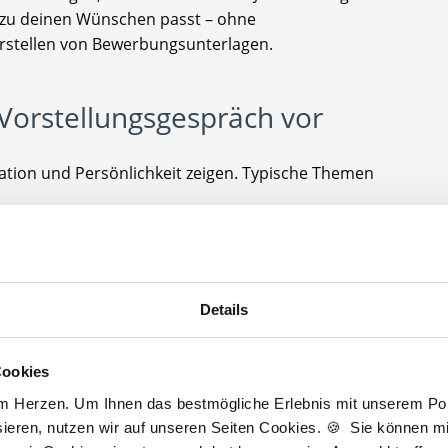
ich zu deinen Wünschen passt – ohne
stellen von Bewerbungsunterlagen.
s Vorstellungsgespräch vor
ation und Persönlichkeit zeigen. Typische Themen
n
tellst
Details
 stellen: Wie sieht die Einarbeitung aus? Welche
ork-Life-Balance gestaltet?
Cookies
gefühl
am Herzen. Um Ihnen das bestmögliche Erlebnis mit unserem Port
ieren, nutzen wir auf unseren Seiten Cookies. 🍪 Sie können mit