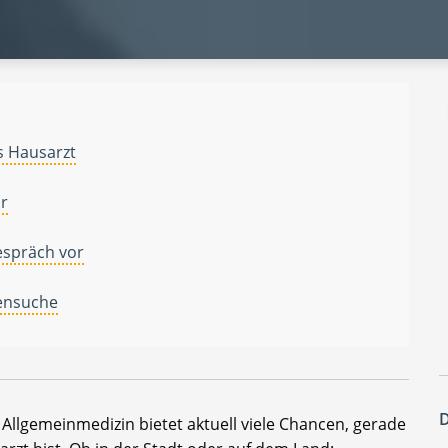
s Hausarzt
or
gespräch vor
lensuche
D
 Allgemeinmedizin bietet aktuell viele Chancen, gerade