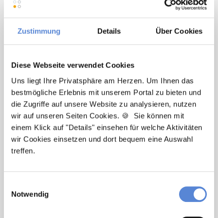
auf dem Weg in Ihren neuen Job in der Hausarztpraxis.
Ihre Frage wurde noch nicht geklärt? Besuchen Sie
Zustimmung
Details
Über Cookies
unseren
FAQ-Bereich
für Bewerber oder nehmen Sie
direkt Kontakt zu uns auf.
Diese Webseite verwendet Cookies
Uns liegt Ihre Privatsphäre am Herzen. Um Ihnen das
Häufige Fragen zum MFA
bestmögliche Erlebnis mit unserem Portal zu bieten und
Quereinstieg
die Zugriffe auf unsere Website zu analysieren, nutzen
wir auf unseren Seiten Cookies. 🍪 Sie können mit
einem Klick auf "Details" einsehen für welche Aktivitäten
Kann man als Quereinsteiger in einer
wir Cookies einsetzen und dort bequem eine Auswahl
Arztpraxis arbeiten?
treffen.
Ja, ein Quereinstieg in eine Arztpraxis kann möglich sein.
Einwilligungsauswahl
Ob ein Einstieg infrage kommt, hängt jedoch immer von
Notwendig
der jeweiligen Stelle, dem Aufgabenbereich und den
Anforderungen des Arbeitgebers ab.