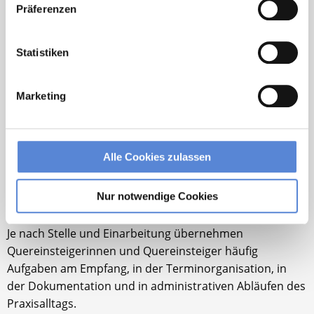
Präferenzen
Welche Voraussetzungen sind für den
MFA Quereinstieg wichtig?
Statistiken
Wichtige Voraussetzungen können Motivation,
Lernbereitschaft, organisatorisches Geschick und
Marketing
Freude am Umgang mit Menschen sein. Zusätzlich
kommt es darauf an, welche Aufgaben in der Praxis
übernommen werden sollen.
Alle Cookies zulassen
Welche Aufgaben übernehmen MFA-
Quereinsteiger in Hausarztpraxen?
Nur notwendige Cookies
Je nach Stelle und Einarbeitung übernehmen
Quereinsteigerinnen und Quereinsteiger häufig
Aufgaben am Empfang, in der Terminorganisation, in
der Dokumentation und in administrativen Abläufen des
Praxisalltags.