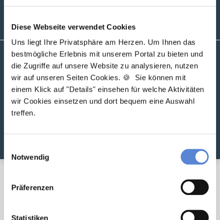
Jetzt zur kostenlosen Stellenanfrage
Diese Webseite verwendet Cookies
Uns liegt Ihre Privatsphäre am Herzen. Um Ihnen das
Personalsuche für Praxen
bestmögliche Erlebnis mit unserem Portal zu bieten und
die Zugriffe auf unsere Website zu analysieren, nutzen
wir auf unseren Seiten Cookies. 🍪 Sie können mit
Sie haben offene Stellenangebote in Ihrer Praxis? Finden
einem Klick auf "Details" einsehen für welche Aktivitäten
Sie bei uns den passenden Hausarzt für Ihre Praxis.
wir Cookies einsetzen und dort bequem eine Auswahl
treffen.
Jetzt unverbindliches Angebot
anfordern
Einwilligungsauswahl
Notwendig
Präferenzen
Verwandte Artikel
Statistiken