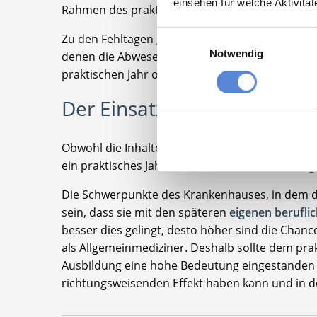
einsehen für welche Aktivitä
Rahmen des praktischen Jahres lediglich zwanzig 
Einwilligungsauswahl
Zu den Fehltagen gehören dabei nicht nur die 
Notwendig
denen die Abwesenheit durch Krankheit begründet
praktischen Jahr oft eingeschränkt.
Der Einsatzort bestimmt di
Obwohl die Inhalte der drei Abschnitte des prakti
ein praktisches Jahr durchaus
unterschiedlich g
Die Schwerpunkte des Krankenhauses, in dem das
sein, dass sie mit den späteren
eigenen beruflic
besser dies gelingt, desto höher sind die Chan
als Allgemeinmediziner. Deshalb sollte dem pr
Ausbildung eine hohe Bedeutung eingestanden w
richtungsweisenden Effekt haben kann und in d