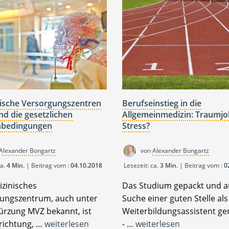
ische Versorgungszentren
Berufseinstieg in die
nd die gesetzlichen
Allgemeinmedizin: Traumjo
bedingungen
Stress?
Alexander Bongartz
von
Alexander Bongartz
ca.
4 Min.
| Beitrag vom :
04.10.2018
Lesezeit: ca.
3 Min.
| Beitrag vom :
0
izinisches
Das Studium gepackt und a
ungszentrum, auch unter
Suche einer guten Stelle als
ürzung MVZ bekannt, ist
Weiterbildungsassistent ge
nrichtung, …
weiterlesen
- …
weiterlesen