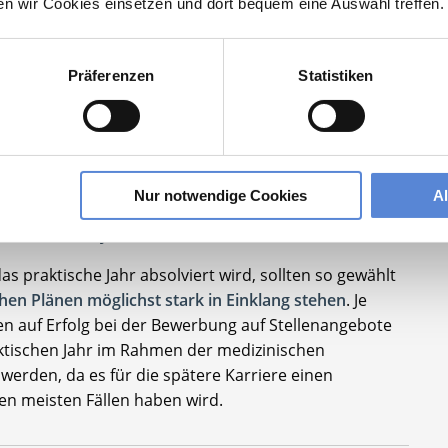
ten wir Cookies einsetzen und dort bequem eine Auswahl treffen.
auf eine einzelne der drei Stationen fallen.
genommenen Urlaubstage, sondern auch die Tage, in
Präferenzen
Statistiken
 ist. Entsprechend ist die Flexibilität im ein
e Schwerpunkte des PJ
Nur notwendige Cookies
A
schen Jahres in vielerlei Hinsicht festgelegt sind, kann
estalten sein, je nachdem, wo dieses absolviert wird.
 praktische Jahr absolviert wird, sollten so gewählt
hen Plänen möglichst stark in Einklang stehen
. Je
cen auf Erfolg bei der Bewerbung auf Stellenangebote
aktischen Jahr im Rahmen der medizinischen
erden, da es für die spätere Karriere einen
en meisten Fällen haben wird.