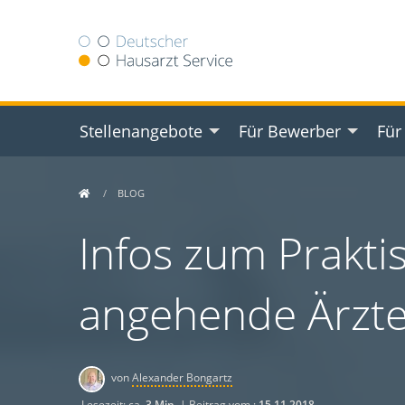
Stellenangebote
Für Bewerber
Für
BLOG
Infos zum Prakti
angehende Ärzt
von
Alexander Bongartz
Lesezeit: ca.
3 Min.
| Beitrag vom :
15.11.2018