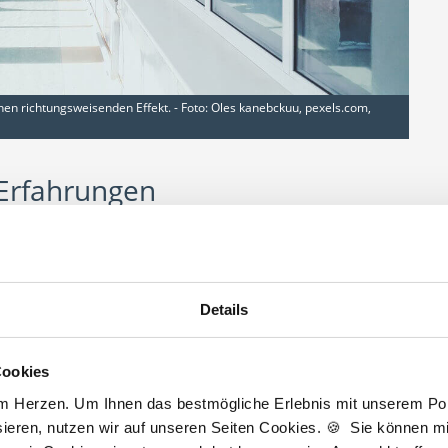
nen richtungsweisenden Effekt. - Foto: Oles kanebckuu, pexels.com,
 Erfahrungen
aktische Jahr viele
Gelegenheiten, die neu gemachten
unterfüttern
. Neben dem Austausch mit den
ng geht es in diesem Zusammenhang auch um die
Details
e Weise findet ein regelmäßiger direkter Austausch mit
udent im PJ profitieren kann.
Cookies
 Gespür, damit Chancen und Risiken einzelner
am Herzen. Um Ihnen das bestmögliche Erlebnis mit unserem Port
en können. Weil die
intensive Einbindung in die
ieren, nutzen wir auf unseren Seiten Cookies. 🍪 Sie können mit
 Jahres darstellt, dürfen von den dreißig Fehltagen im