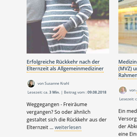
Erfolgreiche Rückkehr nach der
Medizin
Elternzeit als Allgemeinmediziner
(MVZ) u
Rahmen
von Susanne Krahl
von
Lesezeit: ca.
3 Min.
| Beitrag vom :
09.08.2018
Lesezeit: 
Weggegangen - Freiräume
Ein med
vergangen? So oder ähnlich
Versorg
gestaltet sich die Rückkehr aus der
der Abk
Elternzeit …
weiterlesen
eine Ei