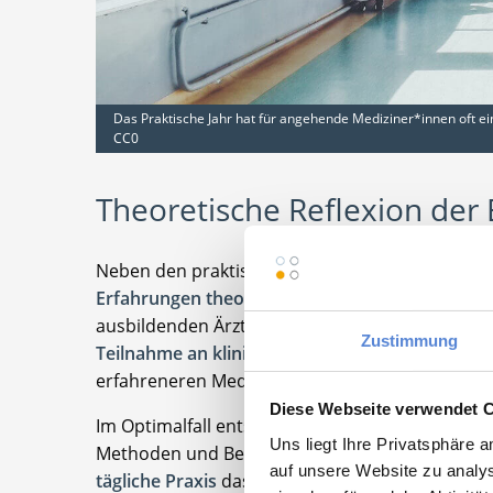
Das Praktische Jahr hat für angehende Mediziner*innen oft ei
CC0
Theoretische Reflexion der
Neben den praktischen Tätigkeiten bietet das pr
Erfahrungen theoretisch aufzubereiten und zu 
ausbildenden Ärzten im Rahmen der Behandlu
Zustimmung
Teilnahme an klinischen Konferenzen
. Auf dies
erfahreneren Medizinern statt, von denen der St
Diese Webseite verwendet 
Im Optimalfall entsteht daraufein ein besseres
Uns liegt Ihre Privatsphäre 
Methoden und Behandlungen eingeschätzt werd
auf unsere Website zu analys
tägliche Praxis
das zentrale Ziel des praktischen