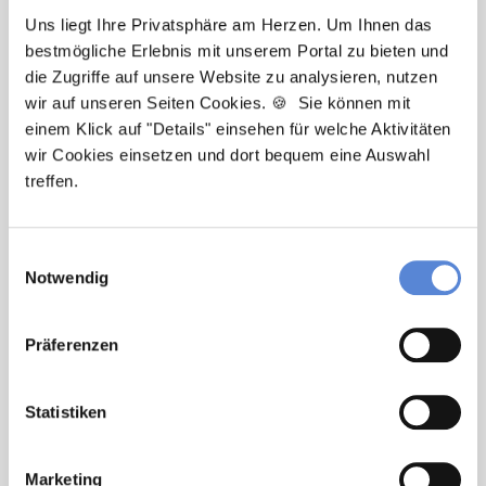
Uns liegt Ihre Privatsphäre am Herzen. Um Ihnen das
Nachfolger Hausarztpraxis in Coesfeld in
bestmögliche Erlebnis mit unserem Portal zu bieten und
Voll- oder Teilzeit. Moderne / digitalisierte
die Zugriffe auf unsere Website zu analysieren, nutzen
Praxis, Weihnachtsgeld, Betriebliche
wir auf unseren Seiten Cookies. 🍪 Sie können mit
Altersvorsorge, Option zur Partnerschaft,
einem Klick auf "Details" einsehen für welche Aktivitäten
Einblick in Umsatzzahlen, Treuer
wir Cookies einsetzen und dort bequem eine Auswahl
Patientenstamm, Nachfolger gesucht, Fort-
treffen.
und Weiterbildung, Arbeitskleidung wird
gestellt.
Einwilligungsauswahl
Notwendig
🌟 PREMIUM-STELLENANGEBOT 🌟
Präferenzen
Nachfolger (m/w/d) in Voll- oder Teilzeit ab
sofort in
Delmenhorst
Statistiken
Nachfolger Hausarztpraxis in Delmenhorst
in Voll- oder Teilzeit. Gute Erreichbarkeit
Marketing