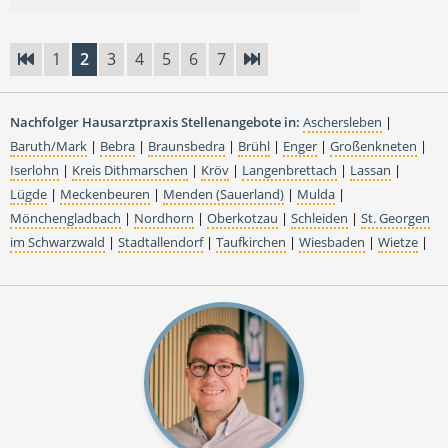
1
2
3
4
5
6
7
Nachfolger Hausarztpraxis Stellenangebote in:
Aschersleben
|
Baruth/Mark
|
Bebra
|
Braunsbedra
|
Brühl
|
Enger
|
Großenkneten
|
Iserlohn
|
Kreis Dithmarschen
|
Kröv
|
Langenbrettach
|
Lassan
|
Lügde
|
Meckenbeuren
|
Menden (Sauerland)
|
Mulda
|
Mönchengladbach
|
Nordhorn
|
Oberkotzau
|
Schleiden
|
St. Georgen
im Schwarzwald
|
Stadtallendorf
|
Taufkirchen
|
Wiesbaden
|
Wietze
|