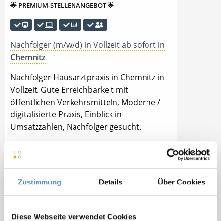
🌟 PREMIUM-STELLENANGEBOT 🌟
Nachfolger (m/w/d) in Vollzeit ab sofort in
Chemnitz
Nachfolger Hausarztpraxis in Chemnitz in
Vollzeit. Gute Erreichbarkeit mit
öffentlichen Verkehrsmitteln, Moderne /
digitalisierte Praxis, Einblick in
Umsatzzahlen, Nachfolger gesucht.
🌟 PREMIUM-STELLENANGEBOT 🌟
Zustimmung
Details
Über Cookies
Nachfolger (m/w/d) in Voll- oder Teilzeit ab
Diese Webseite verwendet Cookies
01.01.2029 in
Coesfeld