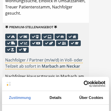
Wohnungssuche, Einblick in Umsatzzahlen,
Treuer Patientenstamm, Nachfolger
gesucht.
🌟 PREMIUM-STELLENANGEBOT 🌟
Nachfolger / Partner (m/w/d) in Voll- oder
Teilzeit ab sofort in
Marbach am Neckar
Nachfolger Hausarztpraxis in Marbach am
Neckar in Voll- oder Teilzeit. Tankgutschein
bzw. Fahrtkostenzuschuss, Ticket für
öffentliche Verkehrsmittel, Gute
Zustimmung
Details
Über Cookies
Erreichbarkeit mit öffentlichen
Verkehrsmitteln, Moderne / digitalisierte