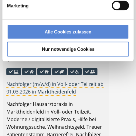
mit öffentlichen Verkehrsmitteln, Moderne
Marketing
/ digitalisierte Praxis, Hilfe bei
Wohnungssuche, Weihnachtsgeld,
Betriebliche Altersvorsorge, Option zur
Alle Cookies zulassen
Partnerschaft, Einblick in Umsatzzahlen,
Nachfolger gesucht.
Nur notwendige Cookies
🌟 PREMIUM-STELLENANGEBOT 🌟
Nachfolger (m/w/d) in Voll- oder Teilzeit ab
01.03.2026 in
Marktheidenfeld
Nachfolger Hausarztpraxis in
Marktheidenfeld in Voll- oder Teilzeit.
Moderne / digitalisierte Praxis, Hilfe bei
Wohnungssuche, Weihnachtsgeld, Treuer
Patientenstamm, Barrierefrei, Nachfolger