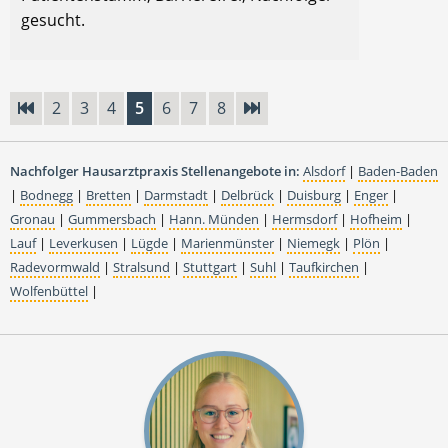
gesucht.
2
3
4
5
6
7
8
Nachfolger Hausarztpraxis Stellenangebote in:
Alsdorf
|
Baden-Baden
|
Bodnegg
|
Bretten
|
Darmstadt
|
Delbrück
|
Duisburg
|
Enger
|
Gronau
|
Gummersbach
|
Hann. Münden
|
Hermsdorf
|
Hofheim
|
Lauf
|
Leverkusen
|
Lügde
|
Marienmünster
|
Niemegk
|
Plön
|
Radevormwald
|
Stralsund
|
Stuttgart
|
Suhl
|
Taufkirchen
|
Wolfenbüttel
|