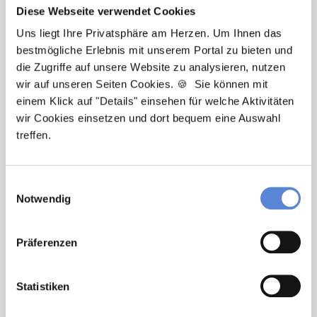
Praxis, Dienstwagen, Hilfe bei
Diese Webseite verwendet Cookies
Wohnungssuche, Zuschuss bei Umzug,
Uns liegt Ihre Privatsphäre am Herzen. Um Ihnen das
Übertarifliche Bezahlung, Betriebliche
bestmögliche Erlebnis mit unserem Portal zu bieten und
Altersvorsorge, Treuer Patientenstamm,
die Zugriffe auf unsere Website zu analysieren, nutzen
Nachfolger gesucht, Fort- und
wir auf unseren Seiten Cookies. 🍪 Sie können mit
Weiterbildung, Urlaub für Fortbildungen,
einem Klick auf "Details" einsehen für welche Aktivitäten
Arbeitskleidung wird gestellt.
wir Cookies einsetzen und dort bequem eine Auswahl
treffen.
🌟 PREMIUM-STELLENANGEBOT 🌟
Einwilligungsauswahl
Notwendig
Nachfolger (m/w/d) in Voll- oder Teilzeit ab
Präferenzen
sofort in
Marburg
Nachfolger Hausarztpraxis in Marburg in
Statistiken
Voll- oder Teilzeit. Tankgutschein bzw.
Fahrtkostenzuschuss, Gute Erreichbarkeit