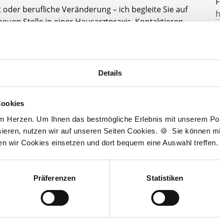
F
t oder berufliche Veränderung – ich begleite Sie auf
h
euen Stelle in einer Hausarztpraxis. Kontaktieren
A
 jederzeit gerne!
D
t zur kostenlosen Stellenanfrage
J
Details
3
Cookies
am Herzen. Um Ihnen das bestmögliche Erlebnis mit unserem Port
ieren, nutzen wir auf unseren Seiten Cookies. 🍪 Sie können mit
Wir sind Unterstützer
ten wir Cookies einsetzen und dort bequem eine Auswahl treffen.
Präferenzen
Statistiken