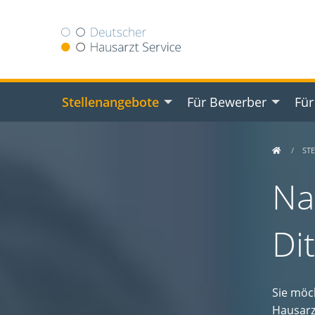
Stellenangebote
Für Bewerber
Für
ST
Na
Di
Sie möc
Hausarz