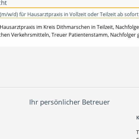
cht
(m/w/d) für Hausarztpraxis in Vollzeit oder Teilzeit ab sofor
Hausarztpraxis im Kreis Dithmarschen in Teilzeit, Nachfolger
ichen Verkehrsmitteln, Treuer Patientenstamm, Nachfolger 
Ihr persönlicher Betreuer
K
T