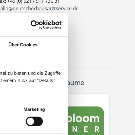
ax: +49 (0) 521 / 911 730 31
allo@deutscherhausarztservice.de
dresse
eutscher Hausarzt Service
ohanneswerkstr. 4
Über Cookies
3611 Bielefeld
al zu bieten und die Zugriffe
 einem Klick auf "Details"
Wir pflanzen Bäume
Marketing