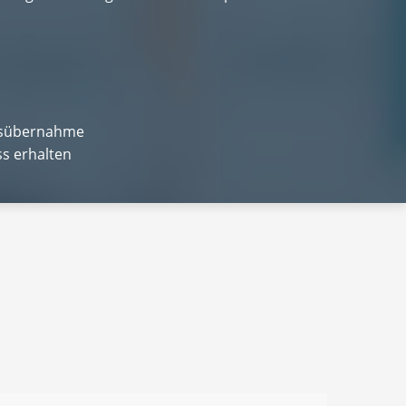
xisübernahme
s erhalten