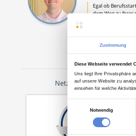
Egal ob Berufsstar
dem Weg zu Ihrer n
Sie mich bei Fragen
Jetz
Zustimmung
Diese Webseite verwendet 
Uns liegt Ihre Privatsphäre 
auf unsere Website zu analys
Netzwerk-Partner
einsehen für welche Aktivitä
Einwilligungsauswahl
Notwendig