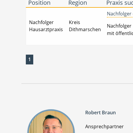
Position
Region
Praxis su
Nachfolger 
Nachfolger
Kreis
Nachfolger 
Hausarztpraxis
Dithmarschen
mit öffentl
1
Robert Braun
Ansprechpartner