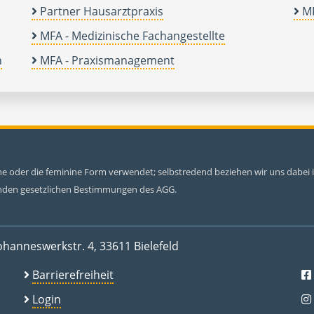
Partner Hausarztpraxis
MF
MFA - Medizinische Fachangestellte
n
MFA - Praxismanagement
ine oder die feminine Form verwendet; selbstredend beziehen wir uns dabe
tenden gesetzlichen Bestimmungen des AGG.
ohanneswerkstr. 4, 33611 Bielefeld
Barrierefreiheit
Login