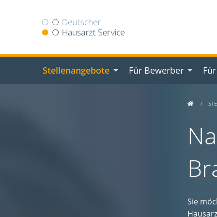
Stellenangebote
Für Bewerber
Für
ST
Na
Br
Sie möc
Hausarz