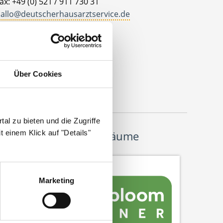
ax: +49 (0) 521 / 911 730 31
allo@deutscherhausarztservice.de
dresse
eutscher Hausarzt Service
ohanneswerkstr. 4
Über Cookies
3611 Bielefeld
al zu bieten und die Zugriffe
 einem Klick auf "Details"
Wir pflanzen Bäume
Marketing