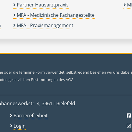
Partner Hausarztpraxis
MF
MFA - Medizinische Fachangestellte
n
MFA - Praxismanagement
ine oder die feminine Form verwendet; selbstredend beziehen wir uns dabe
tenden gesetzlichen Bestimmungen des AGG.
ohanneswerkstr. 4, 33611 Bielefeld
Barrierefreiheit
Login