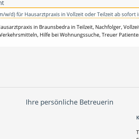
ht
/w/d) für Hausarztpraxis in Vollzeit oder Teilzeit ab sofort 
usarztpraxis in Braunsbedra in Teilzeit, Nachfolger, Vollzei
 Verkehrsmitteln, Hilfe bei Wohnungssuche, Treuer Patient
Ihre persönliche Betreuerin
K
T