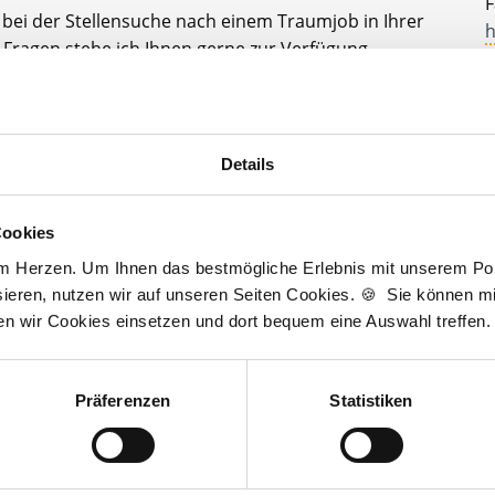
F
e bei der Stellensuche nach einem Traumjob in Ihrer
h
Fragen stehe ich Ihnen gerne zur Verfügung.
A
t zur kostenlosen Stellenanfrage
D
J
Details
3
Cookies
am Herzen. Um Ihnen das bestmögliche Erlebnis mit unserem Port
ieren, nutzen wir auf unseren Seiten Cookies. 🍪 Sie können mit
Wir sind Unterstützer
ten wir Cookies einsetzen und dort bequem eine Auswahl treffen.
Präferenzen
Statistiken