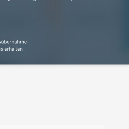
xisübernahme
s erhalten