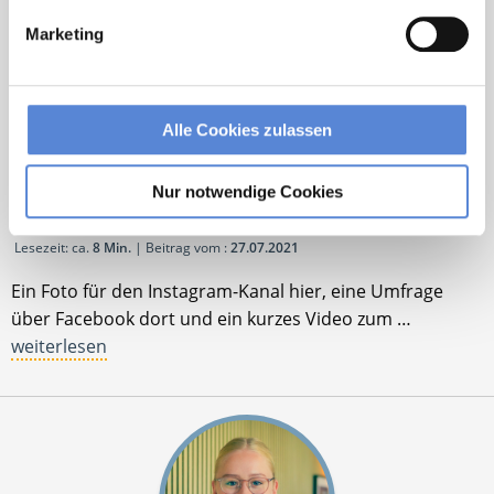
Marketing
Alle Cookies zulassen
Social Media für Arztpraxen: Chancen & Trends der
digitalen Medien
Nur notwendige Cookies
von
Jennifer Schulte-Tickmann
Lesezeit: ca.
8 Min.
| Beitrag vom :
27.07.2021
Ein Foto für den Instagram-Kanal hier, eine Umfrage
über Facebook dort und ein kurzes Video zum …
weiterlesen