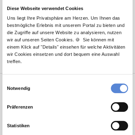
Zugang zum Medizinstudium: Der Test für Medizinische
Diese Webseite verwendet Cookies
Studiengänge (Medizinertest)
Uns liegt Ihre Privatsphäre am Herzen. Um Ihnen das
bestmögliche Erlebnis mit unserem Portal zu bieten und
von
Jennifer Schulte-Tickmann
die Zugriffe auf unsere Website zu analysieren, nutzen
Lesezeit: ca.
9 Min.
| Beitrag vom :
02.03.2022
wir auf unseren Seiten Cookies. 🍪 Sie können mit
einem Klick auf "Details" einsehen für welche Aktivitäten
Medizin gehört mit zu den beliebtesten Studienfächern
wir Cookies einsetzen und dort bequem eine Auswahl
in Deutschland. Mehr als 40.000 Bewerbungen …
treffen.
weiterlesen
Einwilligungsauswahl
Notwendig
Präferenzen
Statistiken