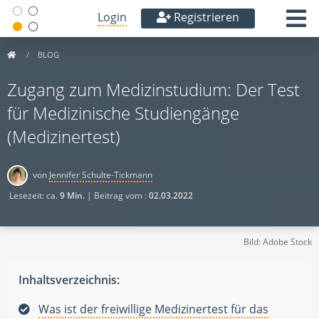
Login
Registrieren
BLOG
Zugang zum Medizinstudium: Der Test
für Medizinische Studiengänge
(Medizinertest)
von
Jennifer Schulte-Tickmann
Lesezeit: ca.
9 Min.
| Beitrag vom :
02.03.2022
Bild: Adobe Stock
Inhaltsverzeichnis:
Was ist der freiwillige Medizinertest für das