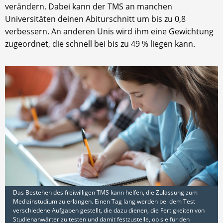
verändern. Dabei kann der TMS an manchen
Universitäten deinen Abiturschnitt um bis zu 0,8
verbessern. An anderen Unis wird ihm eine Gewichtung
zugeordnet, die schnell bei bis zu 49 % liegen kann.
Das Bestehen des freiwilligen TMS kann helfen, die Zulassung zum
Medizinstudium zu erlangen. Einen Tag lang werden bei dem Test
verschiedene Aufgaben gestellt, die dazu dienen, die Fertigkeiten von
Studienanwärter zu testen und damit festzustelle, ob sie für den