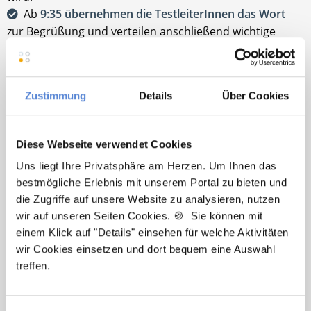
Ab
9:35 übernehmen die TestleiterInnen das Wort
zur Begrüßung und verteilen anschließend wichtige
allgemeine Hinweise zur Bearbeitung des Tests.
Daraufhin beginnt der Test:
Zustimmung
Details
Über Cookies
Aufgabengruppe
Zeit
30
Muster zuordnen
min
Diese Webseite verwendet Cookies
Uns liegt Ihre Privatsphäre am Herzen. Um Ihnen das
Medizinisch-naturwissenschaftliches
60
bestmögliche Erlebnis mit unserem Portal zu bieten und
Grundverständnis
min
die Zugriffe auf unsere Website zu analysieren, nutzen
wir auf unseren Seiten Cookies. 🍪 Sie können mit
60
Quantitative und formale Probleme
einem Klick auf "Details" einsehen für welche Aktivitäten
min
wir Cookies einsetzen und dort bequem eine Auswahl
60
treffen.
Pause
min
Merkfähigkeitstest (Einprägephase)