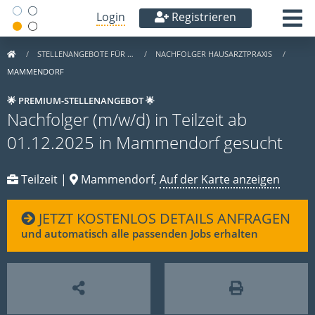
Login
Registrieren
STELLENANGEBOTE FÜR …
NACHFOLGER HAUSARZTPRAXIS
MAMMENDORF
🌟 PREMIUM-STELLENANGEBOT 🌟
Nachfolger (m/w/d) in Teilzeit ab
01.12.2025 in Mammendorf gesucht
Teilzeit |
Mammendorf,
Auf der Karte anzeigen
JETZT KOSTENLOS DETAILS ANFRAGEN
und automatisch alle passenden Jobs erhalten