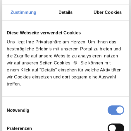
Zustimmung
Details
Über Cookies
Diese Webseite verwendet Cookies
Uns liegt Ihre Privatsphäre am Herzen. Um Ihnen das
bestmögliche Erlebnis mit unserem Portal zu bieten und
die Zugriffe auf unsere Website zu analysieren, nutzen
wir auf unseren Seiten Cookies. 🍪 Sie können mit
einem Klick auf "Details" einsehen für welche Aktivitäten
wir Cookies einsetzen und dort bequem eine Auswahl
Marcel Willing
treffen.
Ansprechpartner
Einwilligungsauswahl
Sie haben Fragen zu unseren Stellenanzeigen oder
Notwendig
benötigen Unterstützung beim Ausfüllen Ihres
Bewerberprofils? Kontaktieren Sie mich einfach, ich
helfe Ihnen gerne weiter!
Präferenzen