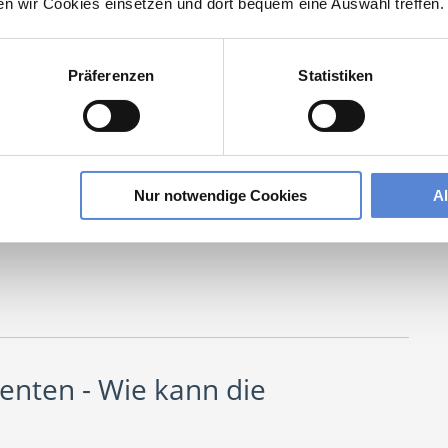
ten wir Cookies einsetzen und dort bequem eine Auswahl treffen.
Präferenzen
Statistiken
enangebote
leicht zu finden. Um damit aber auch die
reibung sehr klar, transparent und detailliert
er Deutsche Hausarzt Service nimmt Ihnen genau diese
Nur notwendige Cookies
A
 für Ihr Team
zu finden.
enten - Wie kann die