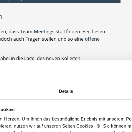
n
den, dass
Team-Meetings
stattfinden. Bei diesen
jedoch auch Fragen stellen und so eine
offene
bei in die Lage, des neuen Kollegen:
m Team für jeden einzelnen?
ewünscht?
Details
ngliche Probleme
aber auch für
Offenheit gegenüber
Cookies
.
am Herzen. Um Ihnen das bestmögliche Erlebnis mit unserem Port
eprägt ist, beugt dies Konflikte vor und kann den Weg
ieren, nutzen wir auf unseren Seiten Cookies. 🍪 Sie können mit
stalten.