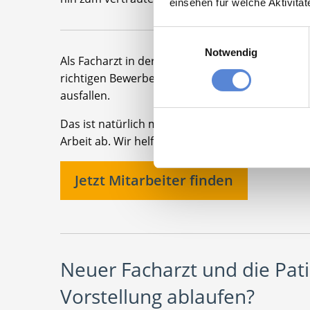
einsehen für welche Aktivitä
Einwilligungsauswahl
Notwendig
Als Facharzt in der Allgemeinmedizin sind
Stell
richtigen Bewerber anzuziehen, sollte die
Aussch
ausfallen.
Das ist natürlich mit viel Arbeit verbunden. D
Arbeit ab. Wir helfen Ihnen,
passende Mediziner
Jetzt Mitarbeiter finden
Neuer Facharzt und die Pati
Vorstellung ablaufen?