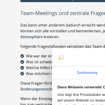
Team-Meetings und zentrale Frage
Das kann unter anderem dadurch erreicht wer
können sich alle vorstellen und kennenlernen, 
Atmosphäre
kreieren.
Folgende Fragestellungen versetzen das Team da
Wie war der Anfang in der Praxis oder in de
Was ist schwierig zu verstehen?
Welche Hilfen hätten sich die Mitarbeiter g
Zustimmung
Was möchten sie nicht mehr missen?
Diese Fragen fördern das
Verständnis für anfä
Diese Webseite verwendet 
Änderungsvorschlägen des neuen Mitarbeiters
Uns liegt Ihre Privatsphäre 
Wenn der Einstieg von gegenseitiger Empathie g
auf unsere Website zu analys
hin zum vertrauten Kollegen deutlich leichter ge