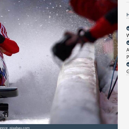
H
W
A
P
G
skeeze, pixabay.com