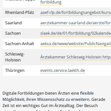
fortbildung
Rheinland-Pfalz
aaef-rlp.de/fortbildungsangebot/kurse
Saarland
aerztekammer-saarland.de/aerzte/for
Sachsen
slaek.de/de/01/fortbildung/02kalend
Sachsen-Anhalt
aeksa.de/www/website/PublicNavigati
Schleswig-
Ärztekammer Schleswig-Holstein http
Holstein
Thüringen
events.service.laekth.de
Digitale Fortbildungen bieten Ärzten eine
flexible
Möglichkeit, ihren Wissensschatz zu erweitern.
Gerade
Zeit ist ein wichtiges Gut im Ärztealltag. Der Besuch