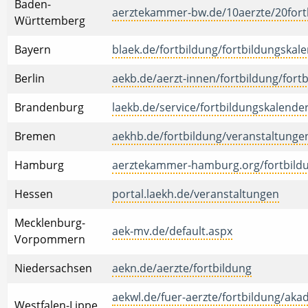
Baden-
aerztekammer-bw.de/10aerzte/20fort
Württemberg
Bayern
blaek.de/fortbildung/fortbildungskal
Berlin
aekb.de/aerzt-innen/fortbildung/fort
Brandenburg
laekb.de/service/fortbildungskalende
Bremen
aekhb.de/fortbildung/veranstaltunge
Hamburg
aerztekammer-hamburg.org/fortbildu
Hessen
portal.laekh.de/veranstaltungen
Mecklenburg-
aek-mv.de/default.aspx
Vorpommern
Niedersachsen
aekn.de/aerzte/fortbildung
aekwl.de/fuer-aerzte/fortbildung/aka
Westfalen-Lippe