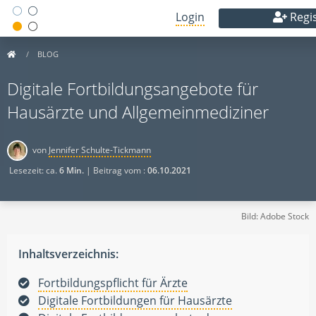
Login
Regis
BLOG
Digitale Fortbildungsangebote für
Hausärzte und Allgemeinmediziner
von
Jennifer Schulte-Tickmann
Lesezeit: ca.
6 Min.
| Beitrag vom :
06.10.2021
Bild: Adobe Stock
Inhaltsverzeichnis:
Fortbildungspflicht für Ärzte
Digitale Fortbildungen für Hausärzte