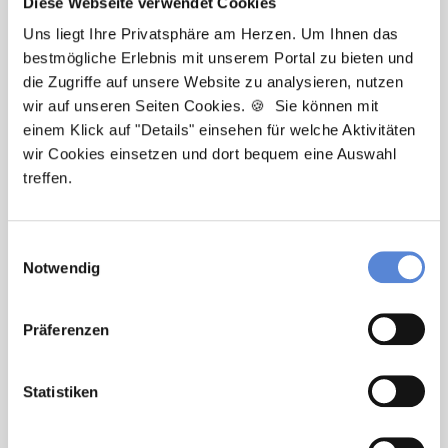
Diese Webseite verwendet Cookies
Moderne / digitalisierte Praxis, Hilfe bei
Wohnungssuche, Zuschuss bei Umzug,
Uns liegt Ihre Privatsphäre am Herzen. Um Ihnen das
Urlaubsgeld, Weihnachtsgeld, Betriebliche
bestmögliche Erlebnis mit unserem Portal zu bieten und
Altersvorsorge, Fort- und Weiterbildung,
die Zugriffe auf unsere Website zu analysieren, nutzen
wir auf unseren Seiten Cookies. 🍪 Sie können mit
Urlaub für Fortbildungen.
einem Klick auf "Details" einsehen für welche Aktivitäten
wir Cookies einsetzen und dort bequem eine Auswahl
treffen.
Weiterbildungsassistent (m/w/d) in Voll-
Einwilligungsauswahl
oder Teilzeit ab sofort in
Vaihingen an der
Notwendig
Enz
Weiterbildungsassistent Allgemeinmedizin
Präferenzen
in Vaihingen an der Enz in Voll- oder
Teilzeit. Gute Erreichbarkeit mit
öffentlichen Verkehrsmitteln, Moderne /
Statistiken
digitalisierte Praxis, Treuer
Patientenstamm.