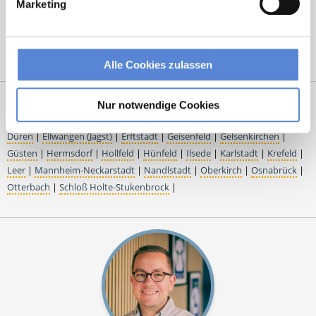
Marketing
13
21
22
23
24
25
26
27
Alle Cookies zulassen
Weiterbildungsassistent Allgemeinmedizin Stellenangebote in:
Nur notwendige Cookies
Albstadt
|
Baesweiler
|
Balve
|
Bernburg
|
Detmold
|
Dillenburg
|
Düren
|
Ellwangen (Jagst)
|
Erftstadt
|
Geisenfeld
|
Gelsenkirchen
|
Güsten
|
Hermsdorf
|
Hollfeld
|
Hünfeld
|
Ilsede
|
Karlstadt
|
Krefeld
|
Leer
|
Mannheim-Neckarstadt
|
Nandlstadt
|
Oberkirch
|
Osnabrück
|
Otterbach
|
Schloß Holte-Stukenbrock
|