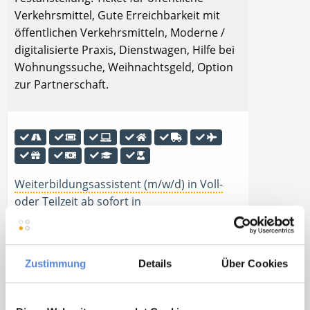
Verkehrsmittel, Gute Erreichbarkeit mit
öffentlichen Verkehrsmitteln, Moderne /
digitalisierte Praxis, Dienstwagen, Hilfe bei
Wohnungssuche, Weihnachtsgeld, Option
zur Partnerschaft.
Weiterbildungsassistent (m/w/d) in Voll-
oder Teilzeit ab sofort in
Untergruppenbach
Weiterbildungsassistent Allgemeinmedizin
in Untergruppenbach in Voll- oder Teilzeit.
Zustimmung
Details
Über Cookies
Tankgutschein bzw. Fahrtkostenzuschuss,
Ticket für öffentliche Verkehrsmittel,