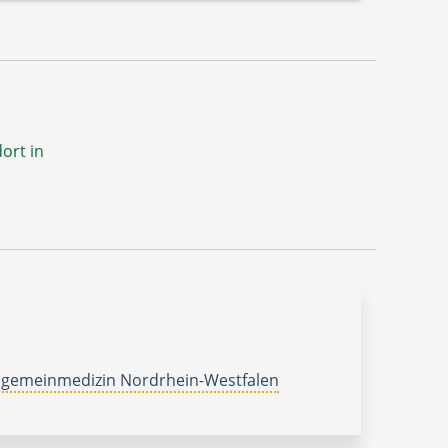
ort in
lgemeinmedizin Nordrhein-Westfalen