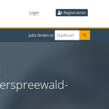
Login
Registrieren
Jobs finden in
t
berspreewald-