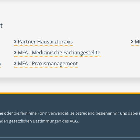
t
Partner Hausarztpraxis
MF
MFA - Medizinische Fachangestellte
n
MFA - Praxismanagement
ine oder die feminine Form verwendet; selbstredend beziehen wir uns dabe
tenden gesetzlichen Bestimmungen des AGG.