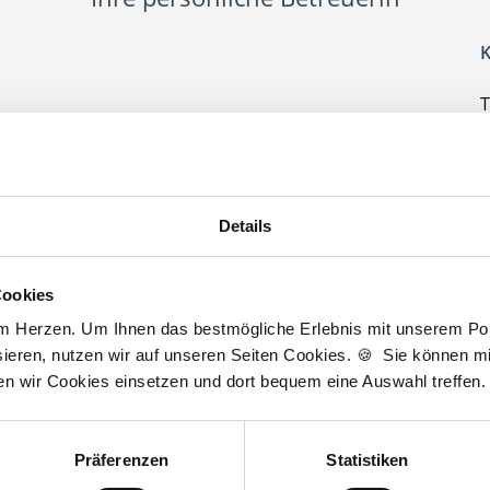
K
T
F
ruflich neu orientieren? Ich unterstütze Sie bei der
h
elle, die wirklich zu Ihnen passt. Bei Fragen zum
A
bin ich gerne für Sie da!
Details
D
t zur kostenlosen Stellenanfrage
J
Cookies
3
am Herzen. Um Ihnen das bestmögliche Erlebnis mit unserem Port
ieren, nutzen wir auf unseren Seiten Cookies. 🍪 Sie können mit
ten wir Cookies einsetzen und dort bequem eine Auswahl treffen.
Wir sind Unterstützer
Präferenzen
Statistiken