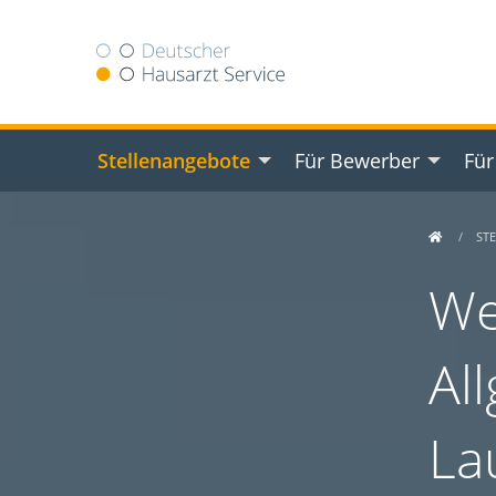
Stellenangebote
Für Bewerber
Für
ST
We
Al
La