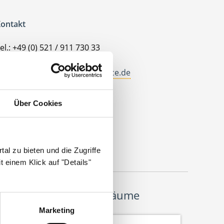
ontakt
el.: +49 (0) 521 / 911 730 33
ax: +49 (0) 521 / 911 730 31
allo@deutscherhausarztservice.de
dresse
Über Cookies
eutscher Hausarzt Service
ohanneswerkstr. 4
3611 Bielefeld
al zu bieten und die Zugriffe
 einem Klick auf "Details"
Wir pflanzen Bäume
Marketing