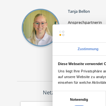
Tanja Bellon
Ansprechpartnerin
Sie möchten sich be
Suche nach einer St
Bewerbungsprozess 
Zustimmung
Jetz
Diese Webseite verwendet 
Uns liegt Ihre Privatsphäre 
auf unsere Website zu analys
einsehen für welche Aktivitä
Netzwerk-Partner
Einwilligungsauswahl
Notwendig