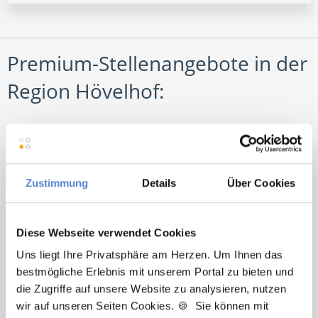
Premium-Stellenangebote in der
Region Hövelhof:
🌟 PREMIUM-STELLENANGEBOT 🌟
Zustimmung
Details
Über Cookies
Diese Webseite verwendet Cookies
Partner (m/w/d) in Voll- oder Teilzeit ab sofort in
Uns liegt Ihre Privatsphäre am Herzen. Um Ihnen das
Detmold
bestmögliche Erlebnis mit unserem Portal zu bieten und
die Zugriffe auf unsere Website zu analysieren, nutzen
wir auf unseren Seiten Cookies. 🍪 Sie können mit