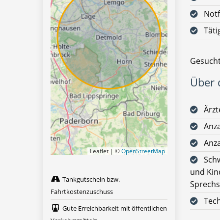
Notf
Täti
Gesucht
Über d
Ärzt
Anza
Anza
Leaflet | ©
OpenStreetMap
Schw
und Kin
Tankgutschein bzw.
Sprech
Fahrtkostenzuschuss
Tech
Gute Erreichbarkeit mit öffentlichen