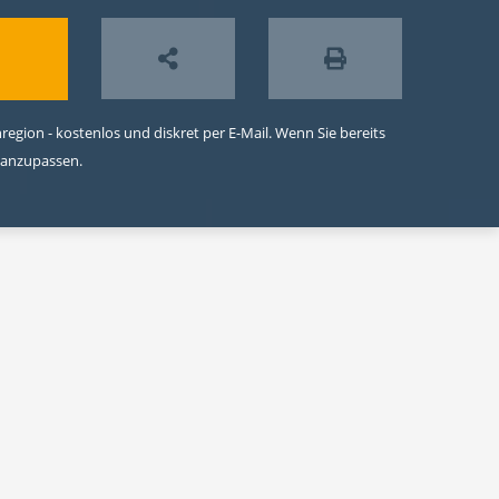
egion - kostenlos und diskret per E-Mail. Wenn Sie bereits
 anzupassen.