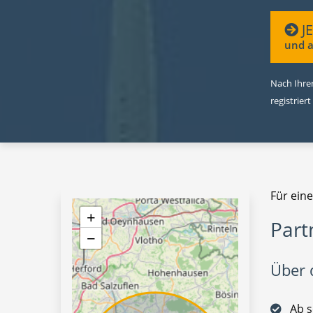
J
und a
Nach Ihrer
registriert
Für eine
+
Part
−
Über d
Ab s