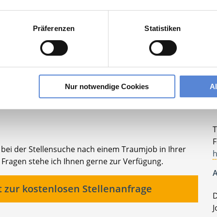
lesbare Version:
Stellenangebot als Markdown (CC BY 4.0)
Präferenzen
Statistiken
Ihre persönliche Betreuerin
Nur notwendige Cookies
A
K
T
F
e bei der Stellensuche nach einem Traumjob in Ihrer
h
Fragen stehe ich Ihnen gerne zur Verfügung.
A
t zur kostenlosen Stellenanfrage
D
J