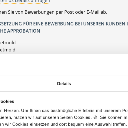
tenlos Details anfragen
ehen Sie von Bewerbungen per Post oder E-Mail ab.
SETZUNG FÜR EINE BEWERBUNG BEI UNSEREN KUNDEN I
HE APPROBATION
Detmold
Detmold
Jetzt kostenlos Details anfragen
Details
an interessieren sich
7 Besucher
für
Stellenangebote als
Partner Hausarz
Cookies
am Herzen. Um Ihnen das bestmögliche Erlebnis mit unserem Port
ieren, nutzen wir auf unseren Seiten Cookies. 🍪 Sie können mit
er Hausarztpraxis
Detmold
ten wir Cookies einsetzen und dort bequem eine Auswahl treffen.