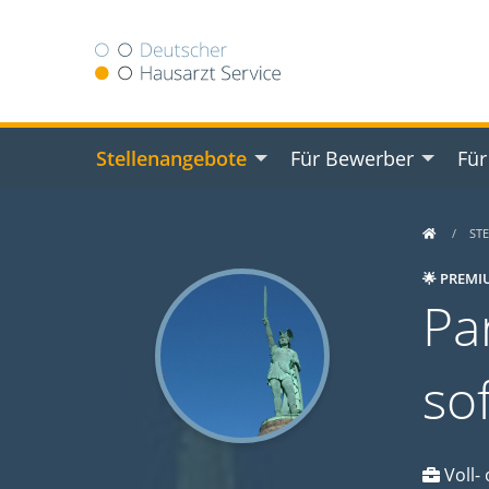
Stellenangebote
Für Bewerber
Für
ST
🌟 PREMI
Par
so
Voll- 