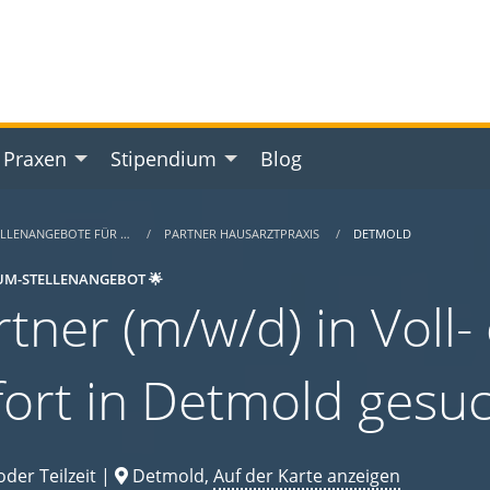
 Praxen
Stipendium
Blog
ELLENANGEBOTE FÜR …
PARTNER HAUSARZTPRAXIS
DETMOLD
UM-STELLENANGEBOT 🌟
tner (m/w/d) in Voll- 
fort in Detmold gesu
oder Teilzeit |
Detmold,
Auf der Karte anzeigen