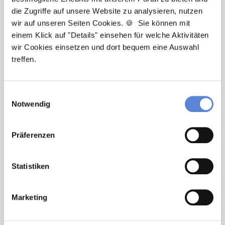
Sie haben Fragen zu unseren Stellenanzeigen oder
die Zugriffe auf unsere Website zu analysieren, nutzen
benötigen Unterstützung beim Ausfüllen Ihres
wir auf unseren Seiten Cookies. 🍪 Sie können mit
einem Klick auf "Details" einsehen für welche Aktivitäten
Bewerberprofils? Kontaktieren Sie mich einfach, ich
wir Cookies einsetzen und dort bequem eine Auswahl
helfe Ihnen gerne weiter!
treffen.
Jetzt zur kostenlosen Stellenanfrage
Einwilligungsauswahl
Notwendig
Kontakt
Tel.: +49 (0) 521 / 911 730 33
Präferenzen
Fax: +49 (0) 521 / 911 730 31
hallo@deutscherhausarztservice.de
Statistiken
Marketing