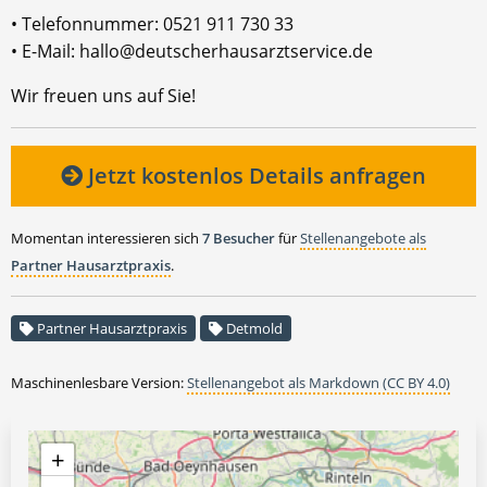
• Telefonnummer: 0521 911 730 33
• E-Mail: hallo@deutscherhausarztservice.de
Wir freuen uns auf Sie!
Jetzt kostenlos Details anfragen
Momentan interessieren sich
7 Besucher
für
Stellenangebote als
Partner Hausarztpraxis
.
Partner Hausarztpraxis
Detmold
Maschinenlesbare Version:
Stellenangebot als Markdown (CC BY 4.0)
+