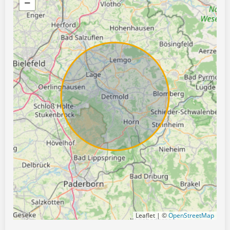
−
Leaflet | ©
OpenStreetMap