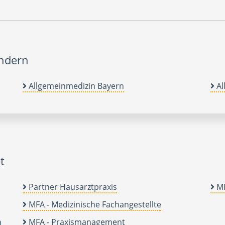
ändern
Allgemeinmedizin Bayern
Al
t
Partner Hausarztpraxis
MF
MFA - Medizinische Fachangestellte
n
MFA - Praxismanagement