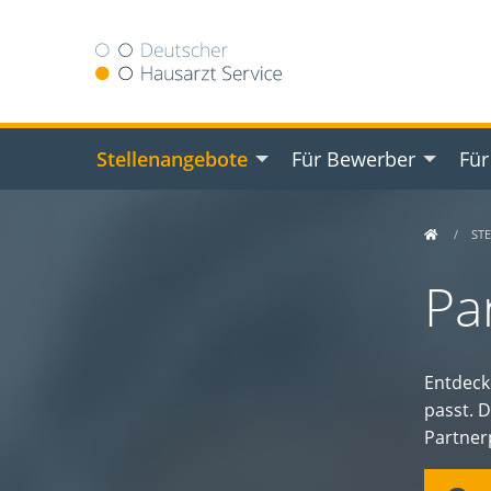
Stellenangebote
Für Bewerber
Für
ST
Pa
Entdecke
passt. 
Partner