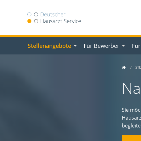
Stellenangebote
Für Bewerber
Für
ST
Na
Sie möc
Hausarz
begleit