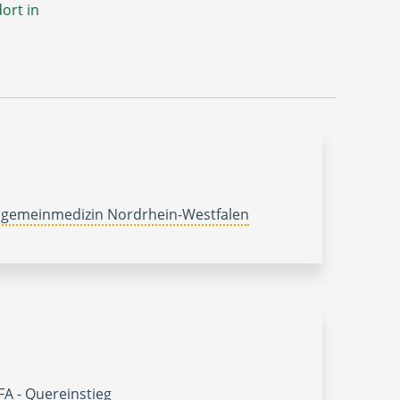
ort in
lgemeinmedizin Nordrhein-Westfalen
A - Quereinstieg