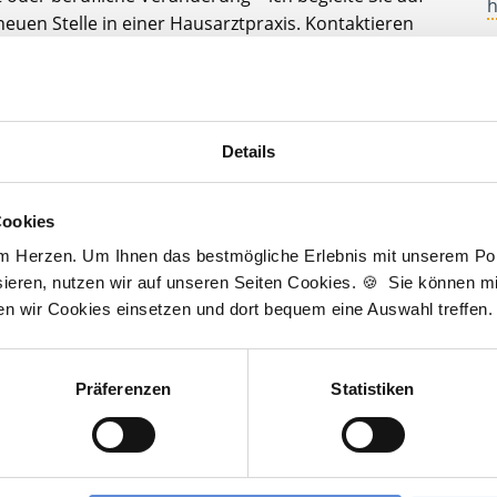
h
euen Stelle in einer Hausarztpraxis. Kontaktieren
A
 jederzeit gerne!
D
t zur kostenlosen Stellenanfrage
J
Details
3
Cookies
am Herzen. Um Ihnen das bestmögliche Erlebnis mit unserem Port
Wir sind Unterstützer
ieren, nutzen wir auf unseren Seiten Cookies. 🍪 Sie können mit
ten wir Cookies einsetzen und dort bequem eine Auswahl treffen.
Präferenzen
Statistiken