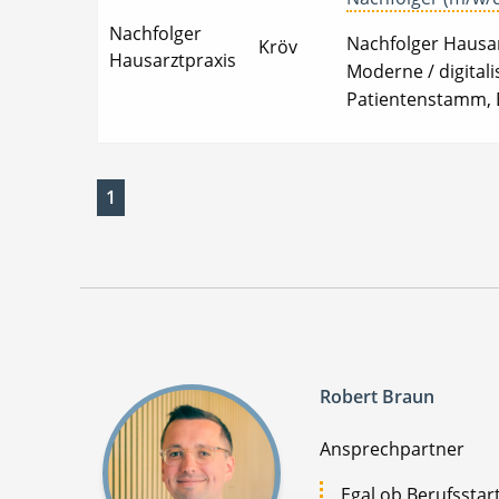
Nachfolger
Nachfolger Hausarz
Kröv
Hausarztpraxis
Moderne / digitali
Patientenstamm, B
1
Robert Braun
Ansprechpartner
Egal ob Berufsstar