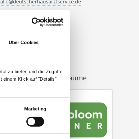
allo@deutscherhausarztservice.de
dresse
eutscher Hausarzt Service
ohanneswerkstr. 4
Über Cookies
3611 Bielefeld
al zu bieten und die Zugriffe
Wir pflanzen Bäume
 einem Klick auf "Details"
Marketing