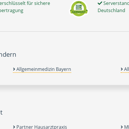
erschlüsselt für sichere
Serverstand
bertragung
Deutschland
ändern
Allgemeinmedizin Bayern
Al
t
Partner Hausarztpraxis
MF