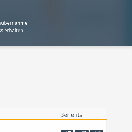
xisübernahme
s erhalten
Benefits