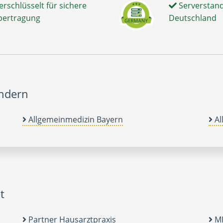
erschlüsselt für sichere
Serverstand
bertragung
Deutschland
ändern
Allgemeinmedizin Bayern
Al
t
Partner Hausarztpraxis
MF