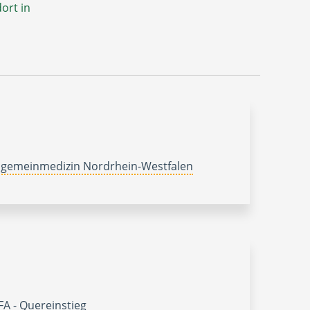
ort in
lgemeinmedizin Nordrhein-Westfalen
A - Quereinstieg