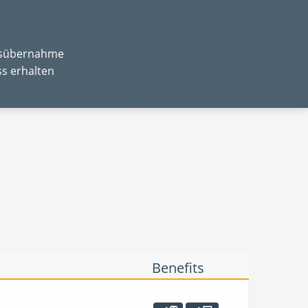
xisübernahme
s erhalten
Benefits