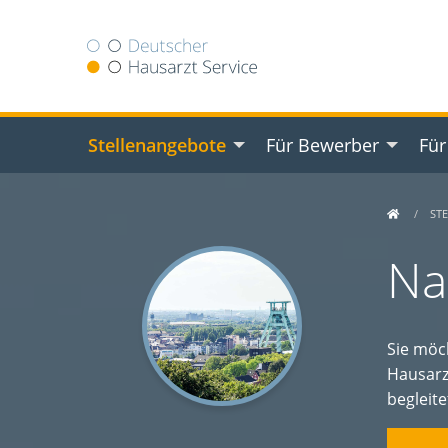
Stellenangebote
Für Bewerber
Für
ST
Na
Sie möc
Hausarz
begleit