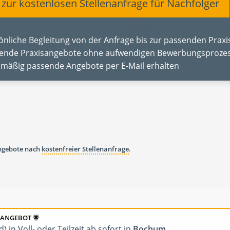
t zur kostenlosen Stellenanfrage für Nachfolger
önliche Begleitung von der Anfrage bis zur passenden Pra
ende Praxisangebote ohne aufwendigen Bewerbungsprozes
lmäßig passende Angebote per E-Mail erhalten
angebote nach
kostenfreier Stellenanfrage
.
NANGEBOT 🌟
 in Voll- oder Teilzeit ab sofort in
Bochum