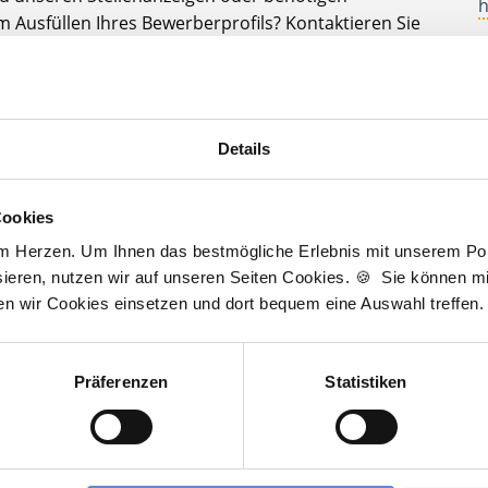
h
 Ausfüllen Ihres Bewerberprofils? Kontaktieren Sie
A
elfe Ihnen gerne weiter!
D
t zur kostenlosen Stellenanfrage
J
Details
3
Cookies
am Herzen. Um Ihnen das bestmögliche Erlebnis mit unserem Port
Wir sind Unterstützer
ieren, nutzen wir auf unseren Seiten Cookies. 🍪 Sie können mit
ten wir Cookies einsetzen und dort bequem eine Auswahl treffen.
Präferenzen
Statistiken