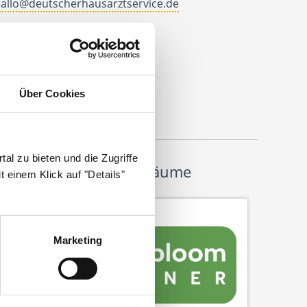
allo@deutscherhausarztservice.de
dresse
eutscher Hausarzt Service
ohanneswerkstr. 4
Über Cookies
3611 Bielefeld
al zu bieten und die Zugriffe
Wir pflanzen Bäume
 einem Klick auf "Details"
Marketing