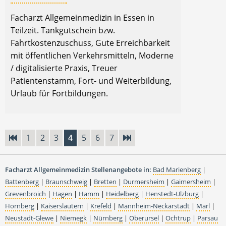
Facharzt Allgemeinmedizin in Essen in
Teilzeit. Tankgutschein bzw.
Fahrtkostenzuschuss, Gute Erreichbarkeit
mit öffentlichen Verkehrsmitteln, Moderne
/ digitalisierte Praxis, Treuer
Patientenstamm, Fort- und Weiterbildung,
Urlaub für Fortbildungen.
1
2
3
4
5
6
7
Facharzt Allgemeinmedizin Stellenangebote in:
Bad Marienberg
|
Battenberg
|
Braunschweig
|
Bretten
|
Durmersheim
|
Gaimersheim
|
Grevenbroich
|
Hagen
|
Hamm
|
Heidelberg
|
Henstedt-Ulzburg
|
Hornberg
|
Kaiserslautern
|
Krefeld
|
Mannheim-Neckarstadt
|
Marl
|
Neustadt-Glewe
|
Niemegk
|
Nürnberg
|
Oberursel
|
Ochtrup
|
Parsau