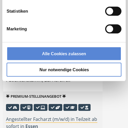
Statistiken
Angestellter Facharzt (m/w/d) in Voll- oder
Marketing
Teilzeit ab sofort in
Erfurt
Facharzt Allgemeinmedizin in Erfurt in Voll-
oder Teilzeit. Moderne / digitalisierte
Alle Cookies zulassen
Praxis, Hilfe bei Wohnungssuche, Zuschuss
bei Umzug, Übertarifliche Bezahlung,
Nur notwendige Cookies
Betriebliche Altersvorsorge, Treuer
Patientenstamm, Barrierefrei.
🌟 PREMIUM-STELLENANGEBOT 🌟
Angestellter Facharzt (m/w/d) in Teilzeit ab
sofort in
Essen