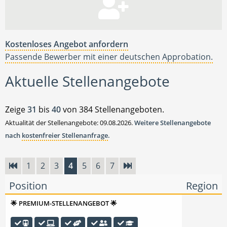
Kostenloses Angebot anfordern
Passende Bewerber mit einer deutschen Approbation.
Aktuelle Stellenangebote
Zeige
31
bis
40
von 384 Stellenangeboten.
Aktualität der Stellenangebote: 09.08.2026.
Weitere Stellenangebote
nach
kostenfreier Stellenanfrage
.
1
2
3
4
5
6
7
Position
Region
🌟 PREMIUM-STELLENANGEBOT 🌟