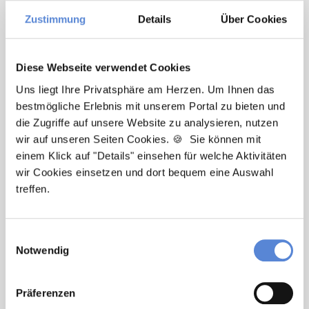
Facharzt Allgemeinmedizin in Elz in Vollzeit.
Zustimmung
Details
Über Cookies
Moderne / digitalisierte Praxis, Einblick in
Umsatzzahlen, Treuer Patientenstamm.
Diese Webseite verwendet Cookies
🌟 PREMIUM-STELLENANGEBOT 🌟
Uns liegt Ihre Privatsphäre am Herzen. Um Ihnen das
bestmögliche Erlebnis mit unserem Portal zu bieten und
die Zugriffe auf unsere Website zu analysieren, nutzen
wir auf unseren Seiten Cookies. 🍪 Sie können mit
Angestellter Facharzt (m/w/d) in Voll- oder
einem Klick auf "Details" einsehen für welche Aktivitäten
Teilzeit ab sofort in
Enger
wir Cookies einsetzen und dort bequem eine Auswahl
Facharzt Allgemeinmedizin in Enger in Voll-
treffen.
oder Teilzeit. Moderne / digitalisierte
Praxis, Weihnachtsgeld, Treuer
Einwilligungsauswahl
Patientenstamm, Fort- und Weiterbildung,
Notwendig
Urlaub für Fortbildungen.
Präferenzen
🌟 PREMIUM-STELLENANGEBOT 🌟