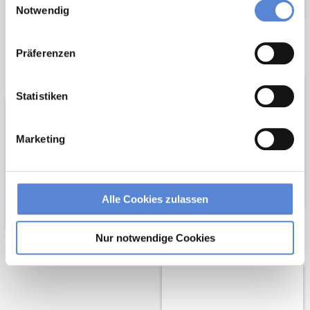
Notwendig
Wir pflanzen
Wir fördern
Präferenzen
Bäume
Statistiken
Marketing
Alle Cookies zulassen
Netzwerk-Partner
Nur notwendige Cookies