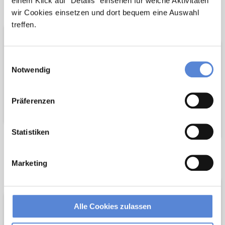
einem Klick auf "Details" einsehen für welche Aktivitäten
Netzwerk-Partner
Wir sind
wir Cookies einsetzen und dort bequem eine Auswahl
Unterstützer
treffen.
Einwilligungsauswahl
Notwendig
Präferenzen
Statistiken
Wir pflanzen
Wir fördern
Marketing
Bäume
Alle Cookies zulassen