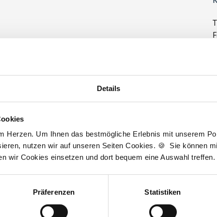
K
T
F
e bei der Stellensuche nach einem Traumjob in Ihrer
h
Fragen stehe ich Ihnen gerne zur Verfügung.
A
t zur kostenlosen Stellenanfrage
D
Details
J
3
Cookies
am Herzen. Um Ihnen das bestmögliche Erlebnis mit unserem Port
ieren, nutzen wir auf unseren Seiten Cookies. 🍪 Sie können mit
ten wir Cookies einsetzen und dort bequem eine Auswahl treffen.
Wir sind Unterstützer
Präferenzen
Statistiken