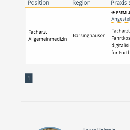
Position
Region
Praxis 
🌟 PREMI
Angestel
Facharzt
Facharzt
Barsinghausen
Fahrtkos
Allgemeinmedizin
digitali
für Fort
1