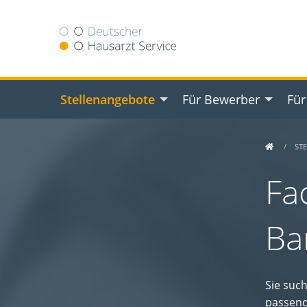
Stellenangebote
Für Bewerber
Für
ST
Fa
Ba
Sie suc
passend