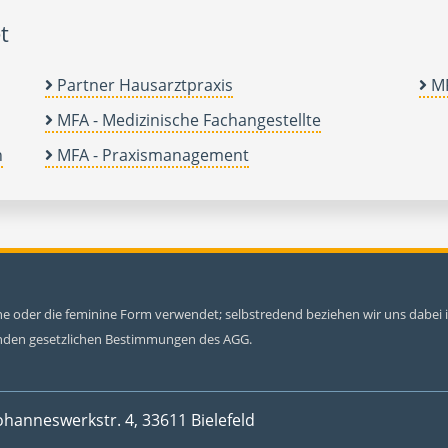
t
Partner Hausarztpraxis
MF
MFA - Medizinische Fachangestellte
n
MFA - Praxismanagement
ine oder die feminine Form verwendet; selbstredend beziehen wir uns dabe
tenden gesetzlichen Bestimmungen des AGG.
ohanneswerkstr. 4, 33611 Bielefeld