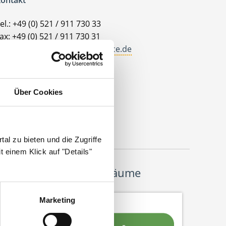
ontakt
el.: +49 (0) 521 / 911 730 33
ax: +49 (0) 521 / 911 730 31
allo@deutscherhausarztservice.de
dresse
eutscher Hausarzt Service
Über Cookies
ohanneswerkstr. 4
3611 Bielefeld
al zu bieten und die Zugriffe
 einem Klick auf "Details"
Wir pflanzen Bäume
Marketing