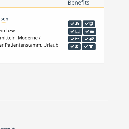
Benefits
usen
ein bzw.
smitteln, Moderne /
euer Patientenstamm, Urlaub