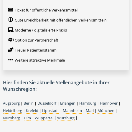
Ticket für öffentliche Verkehrsmittel
Gute Erreichbarkeit mit öffentlichen Verkehrsmitteln
Moderne / digitalisierte Praxis
Option zur Partnerschaft
Treuer Patientenstamm
Weitere attraktive Merkmale
Hier finden Sie aktuelle Stellenangebote in Ihrer
Wunschregion:
Augsburg
|
Berlin
|
Düsseldorf
|
Erlangen
|
Hamburg
|
Hannover
|
Heidelberg
|
Krefeld
|
Lippstadt
|
Mannheim
|
Marl
|
München
|
Nürnberg
|
Ulm
|
Wuppertal
|
Würzburg
|