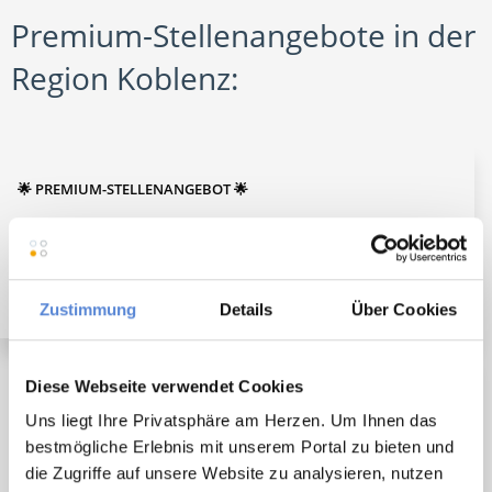
Premium-Stellenangebote in der
Region Koblenz:
🌟 PREMIUM-STELLENANGEBOT 🌟
Angestellter Facharzt mit Option auf Übernahme
(m/w/d) in Vollzeit ab sofort in Sulzbach
Zustimmung
Details
Über Cookies
Diese Webseite verwendet Cookies
🌟 PREMIUM-STELLENANGEBOT 🌟
Uns liegt Ihre Privatsphäre am Herzen. Um Ihnen das
Angestellter Facharzt (m/w/d) in Vollzeit ab sofort in
bestmögliche Erlebnis mit unserem Portal zu bieten und
Ransbach-Baumbach
die Zugriffe auf unsere Website zu analysieren, nutzen