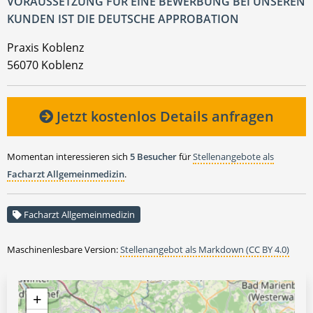
VORAUSSETZUNG FÜR EINE BEWERBUNG BEI UNSEREN
KUNDEN IST DIE DEUTSCHE APPROBATION
Praxis Koblenz
56070 Koblenz
Jetzt kostenlos Details anfragen
Momentan interessieren sich
5 Besucher
für
Stellenangebote als
Facharzt Allgemeinmedizin
.
Facharzt Allgemeinmedizin
Maschinenlesbare Version:
Stellenangebot als Markdown (CC BY 4.0)
+