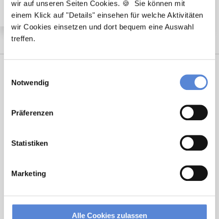
wir auf unseren Seiten Cookies. 🍪 Sie können mit
einem Klick auf "Details" einsehen für welche Aktivitäten
wir Cookies einsetzen und dort bequem eine Auswahl
treffen.
Einwilligungsauswahl
Notwendig
Präferenzen
Statistiken
Tanja Bellon
Ansprechpartnerin
Marketing
Sie möchten sich beruflich neu orientieren? Ich
unterstütze Sie bei der Suche nach einer Stelle, die
Alle Cookies zulassen
wirklich zu Ihnen passt. Bei Fragen zum