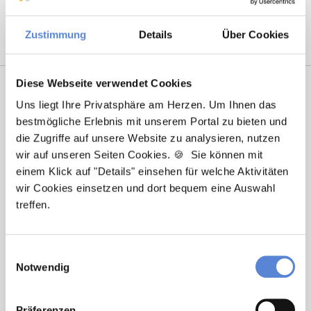
Nürnberg
|
Ulm
|
Wuppertal
|
Würzburg
|
Zustimmung
Details
Über Cookies
Diese Webseite verwendet Cookies
Uns liegt Ihre Privatsphäre am Herzen. Um Ihnen das
bestmögliche Erlebnis mit unserem Portal zu bieten und
die Zugriffe auf unsere Website zu analysieren, nutzen
wir auf unseren Seiten Cookies. 🍪 Sie können mit
einem Klick auf "Details" einsehen für welche Aktivitäten
wir Cookies einsetzen und dort bequem eine Auswahl
Marcel Willing
treffen.
Ansprechpartner
Einwilligungsauswahl
Sie haben Fragen zu unseren Stellenanzeigen oder
Notwendig
benötigen Unterstützung beim Ausfüllen Ihres
Bewerberprofils? Kontaktieren Sie mich einfach, ich
Präferenzen