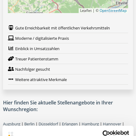
Leaflet | ©
OpenStreetMap
Gute Erreichbarkeit mit öffentlichen Verkehrsmitteln
Moderne / digitalisierte Praxis
Einblick in Umsatzzahlen
Treuer Patientenstamm
Nachfolger gesucht
Weitere attraktive Merkmale
Hier finden Sie aktuelle Stellenangebote in Ihrer
Wunschregion:
Augsburg
|
Berlin
|
Düsseldorf
|
Erlangen
|
Hamburg
|
Hannover
|
Heidelberg
|
Krefeld
|
Lippstadt
|
Mannheim
|
Marl
|
München
|