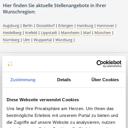
Hier finden Sie aktuelle Stellenangebote in Ihrer
Wunschregion:
Augsburg
|
Berlin
|
Düsseldorf
|
Erlangen
|
Hamburg
|
Hannover
|
Heidelberg
|
Krefeld
|
Lippstadt
|
Mannheim
|
Marl
|
München
|
Nürnberg
|
Ulm
|
Wuppertal
|
Würzburg
|
Premium-Stellenangebote in der
Region Bielefeld:
Zustimmung
Details
Über Cookies
Diese Webseite verwendet Cookies
🌟 PREMIUM-STELLENANGEBOT 🌟
Uns liegt Ihre Privatsphäre am Herzen. Um Ihnen das
Angestellter Facharzt (m/w/d) in Voll- oder Teilzeit
bestmögliche Erlebnis mit unserem Portal zu bieten und
ab sofort in Enger
die Zugriffe auf unsere Website zu analysieren, nutzen