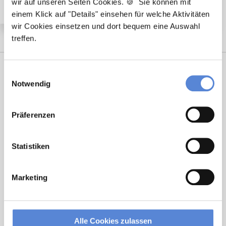
wir auf unseren Seiten Cookies. 🍪 Sie können mit
einem Klick auf "Details" einsehen für welche Aktivitäten
wir Cookies einsetzen und dort bequem eine Auswahl
treffen.
Einwilligungsauswahl
Notwendig
Präferenzen
Statistiken
Tanja Bellon
Ansprechpartnerin
Marketing
Sie möchten sich beruflich neu orientieren? Ich
unterstütze Sie bei der Suche nach einer Stelle, die
wirklich zu Ihnen passt. Bei Fragen zum
Alle Cookies zulassen