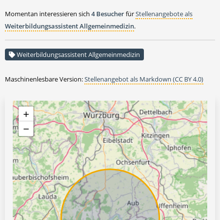
Momentan interessieren sich
4 Besucher
für
Stellenangebote als
Weiterbildungsassistent Allgemeinmedizin
.
Weiterbildungsassistent Allgemeinmedizin
Maschinenlesbare Version:
Stellenangebot als Markdown (CC BY 4.0)
+
−