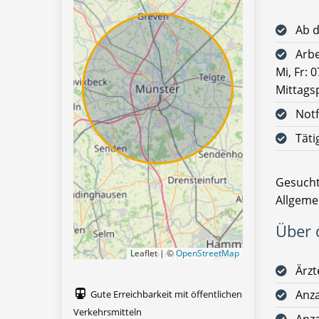
Ab d
Arbe
Mi, Fr: 
Mittags
Notf
Täti
Gesucht
Allgeme
Über d
Leaflet | ©
OpenStreetMap
Ärzt
Anza
Gute Erreichbarkeit mit öffentlichen
Verkehrsmitteln