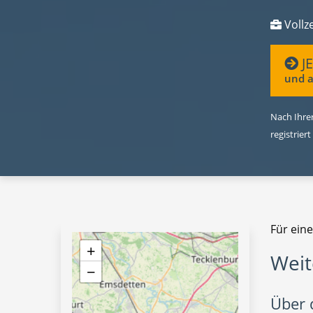
Vollze
J
und a
Nach Ihrer
registriert
Für ein
+
Weit
−
Über d