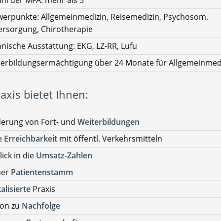
hl der MFA: mehr als 5
erpunkte: Allgemeinmedizin, Reisemedizin, Psychosom.
rsorgung, Chirotherapie
nische Ausstattung: EKG, LZ-RR, Lufu
erbildungsermächtigung über 24 Monate für Allgemeinmed
axis bietet Ihnen:
derung von Fort- und
Weiterbildungen
 Erreichbarkeit
mit öffentl. Verkehrsmitteln
lick in die
Umsatz-Zahlen
uer
Patientenstamm
talisierte
Praxis
ion zu
Nachfolge