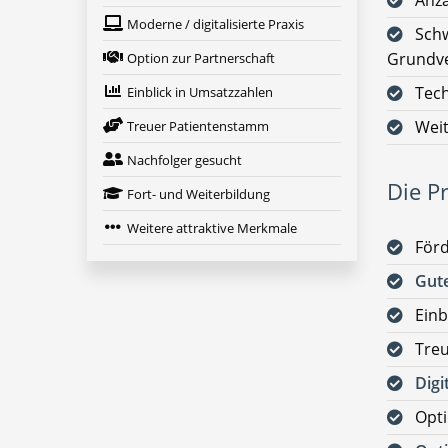
Anza
Moderne / digitalisierte Praxis
Schw
Grundve
Option zur Partnerschaft
Tech
Einblick in Umsatzzahlen
Weit
Treuer Patientenstamm
Nachfolger gesucht
Die Pr
Fort- und Weiterbildung
Weitere attraktive Merkmale
För
Gute
Einb
Tre
Digi
Opt