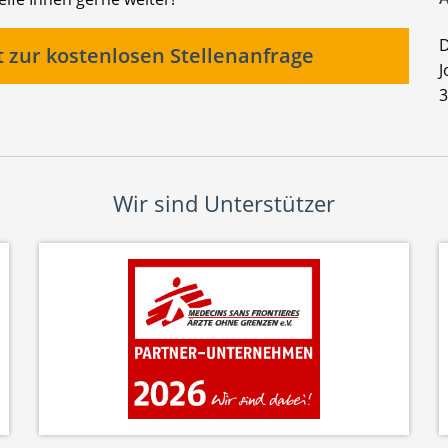
D
t zur kostenlosen Stellenanfrage
J
3
Wir sind Unterstützer