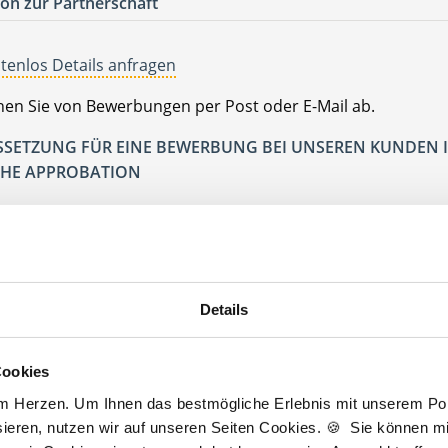
on zur Partnerschaft
tenlos Details anfragen
ehen Sie von Bewerbungen per Post oder E-Mail ab.
SETZUNG FÜR EINE BEWERBUNG BEI UNSEREN KUNDEN I
HE APPROBATION
Münster
ünster
Details
Jetzt kostenlos Details anfragen
Cookies
an interessieren sich
7 Besucher
für
Stellenangebote als
Weiterbildungsas
am Herzen. Um Ihnen das bestmögliche Erlebnis mit unserem Port
Allgemeinmedizin
.
ieren, nutzen wir auf unseren Seiten Cookies. 🍪 Sie können mit