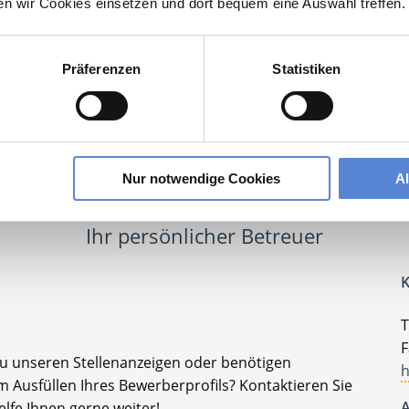
ten wir Cookies einsetzen und dort bequem eine Auswahl treffen.
rbildungsassistent Allgemeinmedizin
Präferenzen
Statistiken
lesbare Version:
Stellenangebot als Markdown (CC BY 4.0)
Nur notwendige Cookies
A
Ihr persönlicher Betreuer
K
T
F
zu unseren Stellenanzeigen oder benötigen
h
 Ausfüllen Ihres Bewerberprofils? Kontaktieren Sie
A
elfe Ihnen gerne weiter!