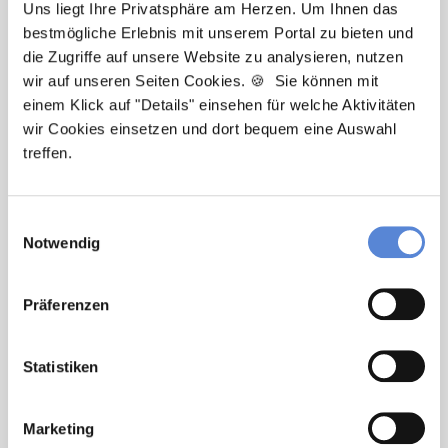
Tanja Bellon
Uns liegt Ihre Privatsphäre am Herzen. Um Ihnen das
bestmögliche Erlebnis mit unserem Portal zu bieten und
Ansprechpartnerin
die Zugriffe auf unsere Website zu analysieren, nutzen
wir auf unseren Seiten Cookies. 🍪 Sie können mit
Sie möchten sich beruflich neu orientieren? Ich
einem Klick auf "Details" einsehen für welche Aktivitäten
unterstütze Sie bei der Suche nach einer Stelle, die
wir Cookies einsetzen und dort bequem eine Auswahl
wirklich zu Ihnen passt. Bei Fragen zum
treffen.
Bewerbungsprozess bin ich gerne für Sie da!
Jetzt zur kostenlosen Stellenanfrage
Einwilligungsauswahl
Notwendig
Kontakt
Präferenzen
Tel.: +49 (0) 521 / 911 730 33
Fax: +49 (0) 521 / 911 730 31
Statistiken
hallo@deutscherhausarztservice.de
Marketing