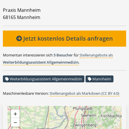
Praxis Mannheim
68165 Mannheim
Jetzt kostenlos Details anfragen
Momentan interessieren sich
5 Besucher
für
Stellenangebote als
Weiterbildungsassistent Allgemeinmedizin
.
Weiterbildungsassistent Allgemeinmedizin
Mannheim
Maschinenlesbare Version:
Stellenangebot als Markdown (CC BY 4.0)
+
−