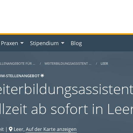
 Praxen
Stipendium
Blog
ELLENANGEBOTE FÜR …
WEITERBILDUNGSASSISTENT …
LEER
UM-STELLENANGEBOT 🌟
iterbildungsassistent
llzeit ab sofort in Le
it |
Leer,
Auf der Karte anzeigen