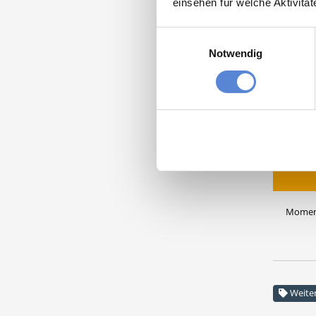
Bitte s
einsehen für welche Aktivitä
VORAUS
Einwilligungsauswahl
DEUTSC
Notwendig
Praxis L
26789 L
Moment
Weite