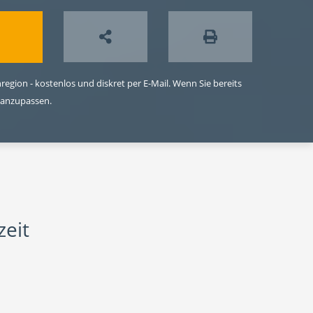
egion - kostenlos und diskret per E-Mail. Wenn Sie bereits
 anzupassen.
zeit