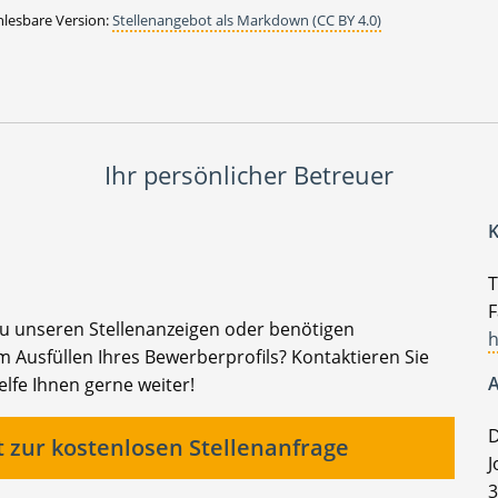
lesbare Version:
Stellenangebot als Markdown (CC BY 4.0)
Ihr persönlicher Betreuer
K
T
F
zu unseren Stellenanzeigen oder benötigen
h
 Ausfüllen Ihres Bewerberprofils? Kontaktieren Sie
A
elfe Ihnen gerne weiter!
D
t zur kostenlosen Stellenanfrage
J
3