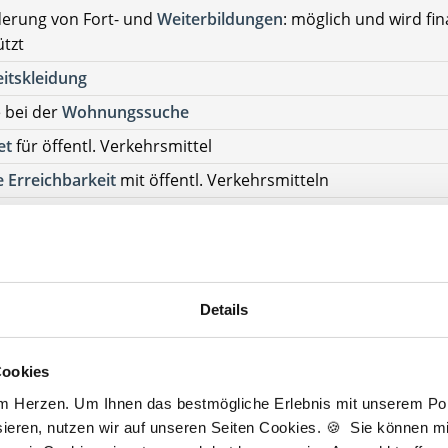
derung von Fort- und
Weiterbildungen
: möglich und wird fin
ützt
itskleidung
e bei der
Wohnungssuche
et
für öffentl. Verkehrsmittel
 Erreichbarkeit
mit öffentl. Verkehrsmitteln
talisierte
Praxis
rlaubstage
nzielle & organisatorische Unterstützung
Details
ort & Arbeitsalltag
schätzendes, kollegiales Team
Cookies
am Herzen. Um Ihnen das bestmögliche Erlebnis mit unserem Port
tenlos Details anfragen
ieren, nutzen wir auf unseren Seiten Cookies. 🍪 Sie können mit