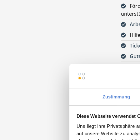
För
unterst
Arbe
Hilf
Tick
Gute
Digi
30 U
Fina
Zustimmung
Komf
Wert
Diese Webseite verwendet 
Uns liegt Ihre Privatsphäre 
Jetzt
kos
auf unsere Website zu analys