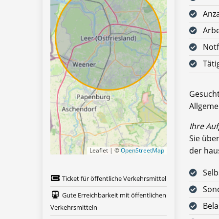
Anz
Arbe
Notf
Täti
Gesucht
Allgeme
Ihre Au
Sie übe
der hau
Leaflet | ©
OpenStreetMap
Sel
Ticket für öffentliche Verkehrsmittel
Son
Gute Erreichbarkeit mit öffentlichen
Bel
Verkehrsmitteln