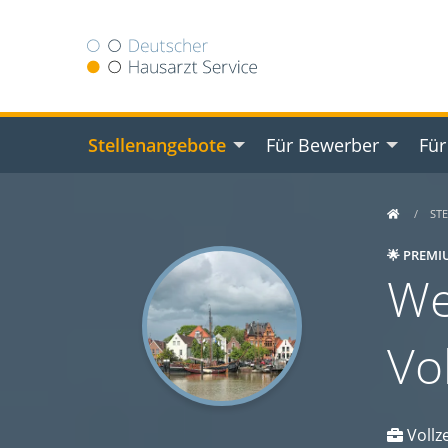
Stellenangebote
Für Bewerber
Für
ST
🌟 PREMI
We
Vo
Vollze