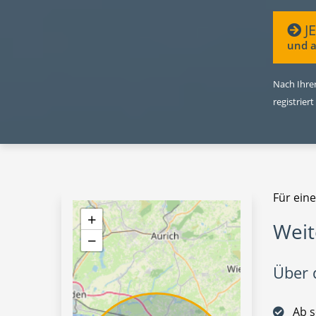
J
und a
Nach Ihrer
registriert
Für eine
+
Weit
−
Über d
Ab s