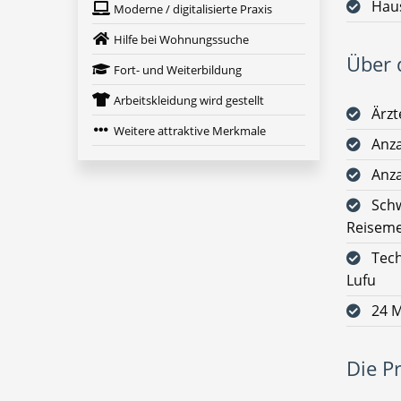
Haus
Moderne / digitalisierte Praxis
Hilfe bei Wohnungssuche
Über d
Fort- und Weiterbildung
Arbeitskleidung wird gestellt
Ärz
Weitere attraktive Merkmale
Anza
Anza
Schw
Reiseme
Tech
Lufu
24 M
Die Pr