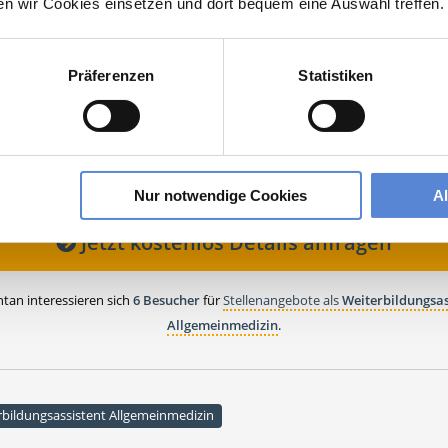
ehen Sie von Bewerbungen per Post oder E-Mail ab.
ten wir Cookies einsetzen und dort bequem eine Auswahl treffen.
SETZUNG FÜR EINE BEWERBUNG BEI UNSEREN KUNDEN I
HE APPROBATION
Präferenzen
Statistiken
eer
eer
Nur notwendige Cookies
A
Jetzt kostenlos Details anfragen
an interessieren sich
6 Besucher
für
Stellenangebote als
Weiterbildungsas
Allgemeinmedizin
.
rbildungsassistent Allgemeinmedizin