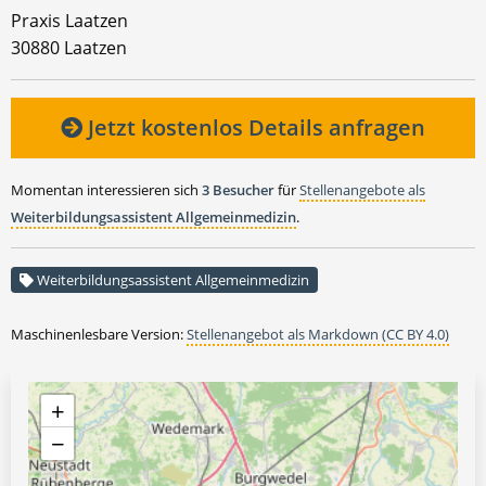
Praxis Laatzen
30880 Laatzen
Jetzt kostenlos Details anfragen
Momentan interessieren sich
3 Besucher
für
Stellenangebote als
Weiterbildungsassistent Allgemeinmedizin
.
Weiterbildungsassistent Allgemeinmedizin
Maschinenlesbare Version:
Stellenangebot als Markdown (CC BY 4.0)
+
−