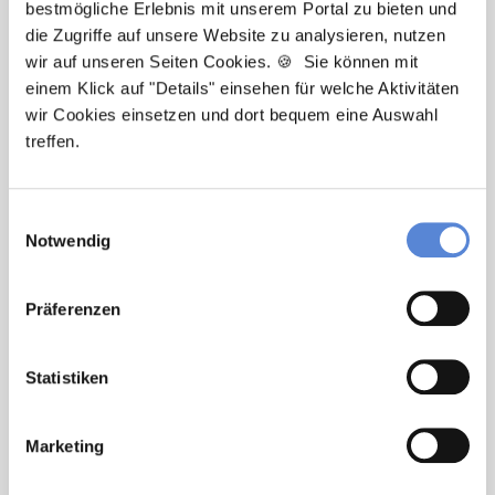
Ansprechpartner
bestmögliche Erlebnis mit unserem Portal zu bieten und
die Zugriffe auf unsere Website zu analysieren, nutzen
Sie haben Fragen zu unseren Stellenanzeigen oder
wir auf unseren Seiten Cookies. 🍪 Sie können mit
benötigen Unterstützung beim Ausfüllen Ihres
einem Klick auf "Details" einsehen für welche Aktivitäten
Bewerberprofils? Kontaktieren Sie mich einfach, ich
wir Cookies einsetzen und dort bequem eine Auswahl
helfe Ihnen gerne weiter!
treffen.
Jetzt zur kostenlosen Stellenanfrage
Einwilligungsauswahl
Notwendig
Kontakt
Tel.: +49 (0) 521 / 911 730 33
Präferenzen
Fax: +49 (0) 521 / 911 730 31
hallo@deutscherhausarztservice.de
Statistiken
Marketing