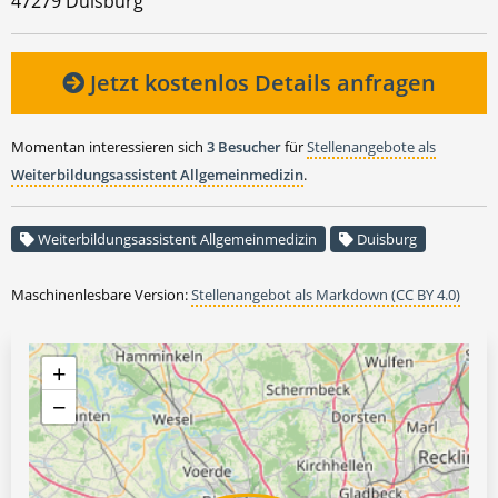
47279 Duisburg
Jetzt kostenlos Details anfragen
Momentan interessieren sich
3 Besucher
für
Stellenangebote als
Weiterbildungsassistent Allgemeinmedizin
.
Weiterbildungsassistent Allgemeinmedizin
Duisburg
Maschinenlesbare Version:
Stellenangebot als Markdown (CC BY 4.0)
+
−