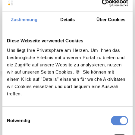
Zustimmung
Details
Über Cookies
Weiterbildungsassistent (m/w/d) in Voll- oder Teilzeit
ab sofort in Duisburg
Diese Webseite verwendet Cookies
Uns liegt Ihre Privatsphäre am Herzen. Um Ihnen das
bestmögliche Erlebnis mit unserem Portal zu bieten und
die Zugriffe auf unsere Website zu analysieren, nutzen
wir auf unseren Seiten Cookies. 🍪 Sie können mit
einem Klick auf "Details" einsehen für welche Aktivitäten
wir Cookies einsetzen und dort bequem eine Auswahl
🌟 PREMIUM-STELLENANGEBOT 🌟
treffen.
Einwilligungsauswahl
Notwendig
Weiterbildungsassistent (m/w/d) in Voll- oder Teilzeit
ab sofort in Essen