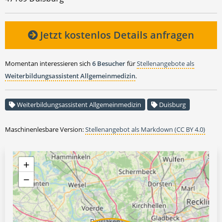
Jetzt kostenlos Details anfragen
Momentan interessieren sich
6 Besucher
für
Stellenangebote als
Weiterbildungsassistent Allgemeinmedizin
.
Weiterbildungsassistent Allgemeinmedizin
Duisburg
Maschinenlesbare Version:
Stellenangebot als Markdown (CC BY 4.0)
+
−