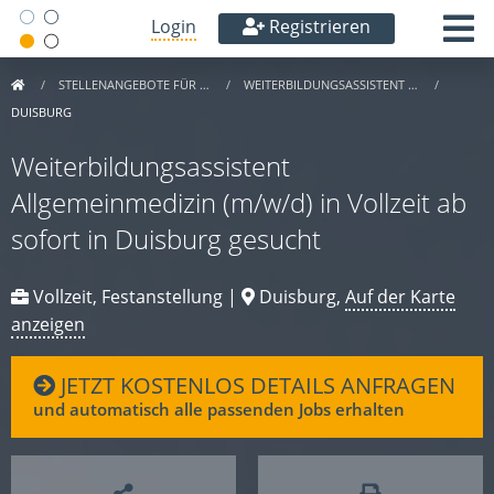
Login
Registrieren
STELLENANGEBOTE FÜR …
WEITERBILDUNGSASSISTENT …
DUISBURG
Weiterbildungsassistent
Allgemeinmedizin (m/w/d) in Vollzeit ab
sofort in Duisburg gesucht
Vollzeit, Festanstellung |
Duisburg,
Auf der Karte
anzeigen
JETZT KOSTENLOS DETAILS ANFRAGEN
und automatisch alle passenden Jobs erhalten