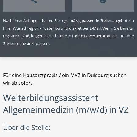
Nach Ihrer Anfrage erhalten Sie regelmäßig passende Stellenangebote in
Ihrer Wunschregion - kostenlos und diskret per E-Mail. Wenn Sie bereits
registriert sind, loggen Sie sich bitte in Ihrem
Bewerberprofil
ein, um Ihre
Stellensuche anzupassen.
Für eine Hausarztpraxis / ein MVZ in Duisburg suchen
wir ab sofort
Weiterbildungsassistent
Allgemeinmedizin (m/w/d) in VZ
Über die Stelle: