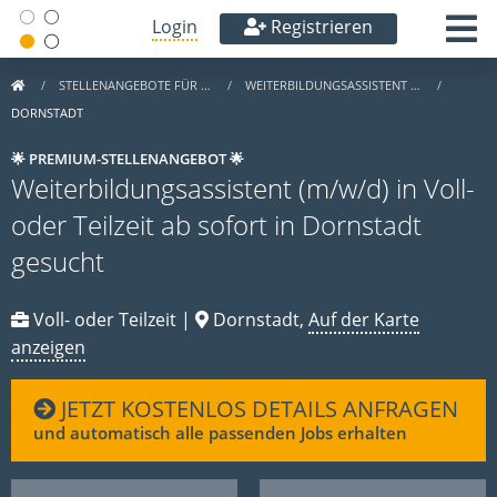
Login
Registrieren
STELLENANGEBOTE FÜR …
WEITERBILDUNGSASSISTENT …
DORNSTADT
🌟 PREMIUM-STELLENANGEBOT 🌟
Weiterbildungsassistent (m/w/d) in Voll-
oder Teilzeit ab sofort in Dornstadt
gesucht
Voll- oder Teilzeit |
Dornstadt,
Auf der Karte
anzeigen
JETZT KOSTENLOS DETAILS ANFRAGEN
und automatisch alle passenden Jobs erhalten