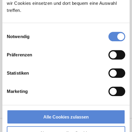
wir Cookies einsetzen und dort bequem eine Auswahl
treffen.
Kontakt
Tel.: +49 (0) 521 / 911 730 33
Einwilligungsauswahl
Fax: +49 (0) 521 / 911 730 31
Notwendig
hallo@deutscherhausarztservice.de
Präferenzen
Statistiken
Marketing
Alle Cookies zulassen
Netzwerk-Partner
Wir sind