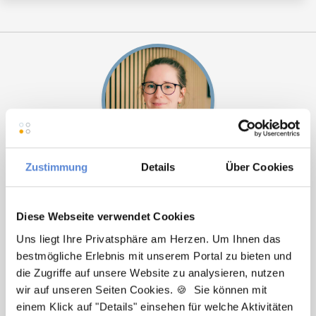
Zustimmung
Details
Über Cookies
Laura Holstein
Ansprechpartnerin
Diese Webseite verwendet Cookies
Ich unterstütze Sie bei der Stellensuche nach einem
Uns liegt Ihre Privatsphäre am Herzen. Um Ihnen das
Traumjob in Ihrer Wunschregion. Bei Fragen stehe
bestmögliche Erlebnis mit unserem Portal zu bieten und
ich Ihnen gerne zur Verfügung.
die Zugriffe auf unsere Website zu analysieren, nutzen
wir auf unseren Seiten Cookies. 🍪 Sie können mit
Jetzt zur kostenlosen Stellenanfrage
einem Klick auf "Details" einsehen für welche Aktivitäten