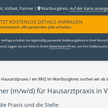
it, Vollzeit, Partner |
Wartburgkreis,
Auf der Karte anzeig
ETZT KOSTENLOS DETAILS ANFRAGEN
utomatisch alle passenden Jobs erhalten
 Anfrage erhalten Sie regelmäßig passende Stellenangebote in Ihrer Wunschr
 sind, loggen Sie sich bitte in Ihrem
Bewerberprofil
ein, um Ihre Stellensuche
e Hausarztpraxis / ein MVZ im Wartburgkreis suchen wir ab 
ner (m/w/d) für Hausarztpraxis in 
ie Praxis und die Stelle: