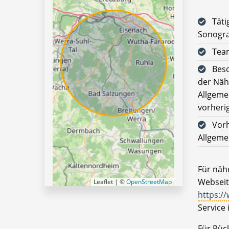
Täti
Sonogra
Team
Beso
der Näh
Allgeme
vorheri
Vor
Allgeme
Für nähe
Webseit
Leaflet | ©
OpenStreetMap
https:/
Service 
Für Rüc