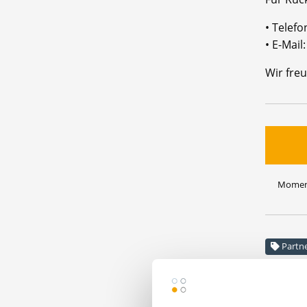
• Telef
• E-Mai
Wir freu
Moment
Partn
Maschinen