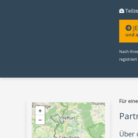
Teilze
J
und a
Nach Ihrer
registriert
Für ein
+
Part
−
Über d