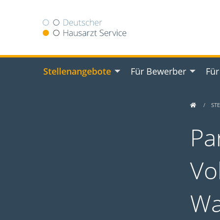
Stellenangebote
Für Bewerber
Für
ST
Pa
Vol
Wa