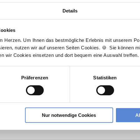
Details
Ihre persönliche Betreuerin
Cookies
am Herzen. Um Ihnen das bestmögliche Erlebnis mit unserem Port
K
ieren, nutzen wir auf unseren Seiten Cookies. 🍪 Sie können mit
ten wir Cookies einsetzen und dort bequem eine Auswahl treffen.
T
F
ruflich neu orientieren? Ich unterstütze Sie bei der
h
Präferenzen
Statistiken
elle, die wirklich zu Ihnen passt. Bei Fragen zum
A
bin ich gerne für Sie da!
D
t zur kostenlosen Stellenanfrage
J
Nur notwendige Cookies
A
3