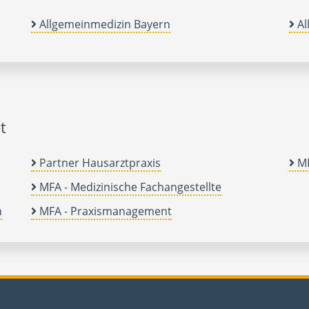
Allgemeinmedizin Bayern
Al
t
Partner Hausarztpraxis
MF
MFA - Medizinische Fachangestellte
n
MFA - Praxismanagement