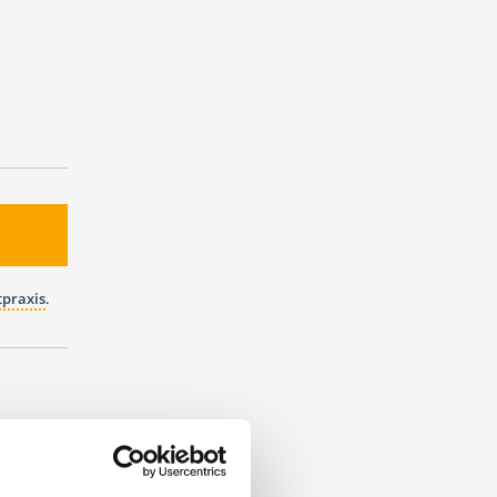
tpraxis
.