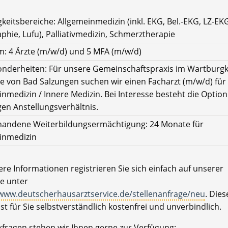
gkeitsbereiche: Allgemeinmedizin (inkl. EKG, Bel.-EKG, LZ-EKG
phie, Lufu), Palliativmedizin, Schmerztherapie
: 4 Ärzte (m/w/d) und 5 MFA (m/w/d)
nderheiten: Für unsere Gemeinschaftspraxis im Wartburgkr
e von Bad Salzungen suchen wir einen Facharzt (m/w/d) für
inmedizin / Innere Medizin. Bei Interesse besteht die Optio
gen Anstellungsverhältnis.
handene Weiterbildungsermächtigung: 24 Monate für
inmedizin
re Informationen registrieren Sie sich einfach auf unserer
e unter
/www.deutscherhausarztservice.de/stellenanfrage/neu
. Dies
ist für Sie selbstverständlich kostenfrei und unverbindlich.
kfragen stehen wir Ihnen gerne zur Verfügung: