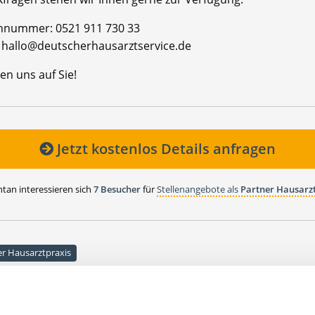
onnummer: 0521 911 730 33
l: hallo@deutscherhausarztservice.de
en uns auf Sie!
Jetzt kostenlos Details anfragen
an interessieren sich
7 Besucher
für
Stellenangebote als
Partner Hausarz
er Hausarztpraxis
lesbare Version:
Stellenangebot als Markdown (CC BY 4.0)