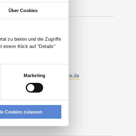
Über Cookies
al zu bieten und die Zugriffe
ontakt
 einem Klick auf "Details"
el.: +49 (0) 521 / 911 730 33
ax: +49 (0) 521 / 911 730 31
allo@deutscherhausarztservice.de
Marketing
dresse
eutscher Hausarzt Service
ohanneswerkstr. 4
lle Cookies zulassen
3611 Bielefeld