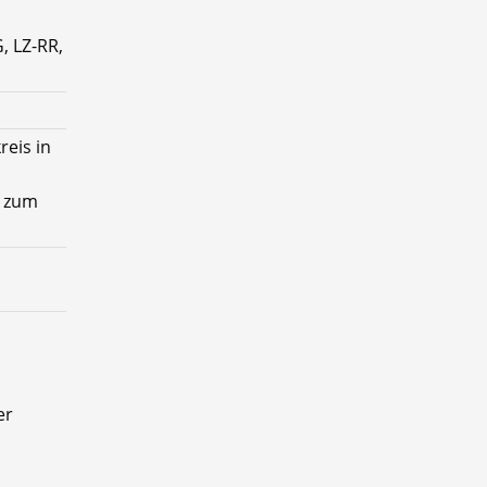
, LZ-RR,
eis in
n zum
er