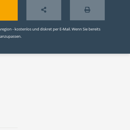
egion - kostenlos und diskret per E-Mail. Wenn Sie bereits
 anzupassen.