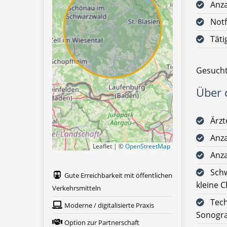
Anz
Notf
Täti
Gesucht
Über d
Ärz
Anza
Leaflet | ©
OpenStreetMap
Anza
Schw
Gute Erreichbarkeit mit öffentlichen
kleine 
Verkehrsmitteln
Tech
Moderne / digitalisierte Praxis
Sonogr
Option zur Partnerschaft