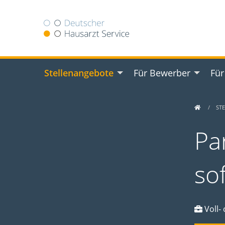
Stellenangebote
Für Bewerber
Für
ST
Par
so
Voll- 