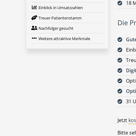
18 M
Einblick in Umsatzzahlen
Treuer Patientenstamm
Die Pr
Nachfolger gesucht
Weitere attraktive Merkmale
Gute
Einb
Tre
Digi
Opt
Opti
31 U
Jetzt
kos
Bitte s