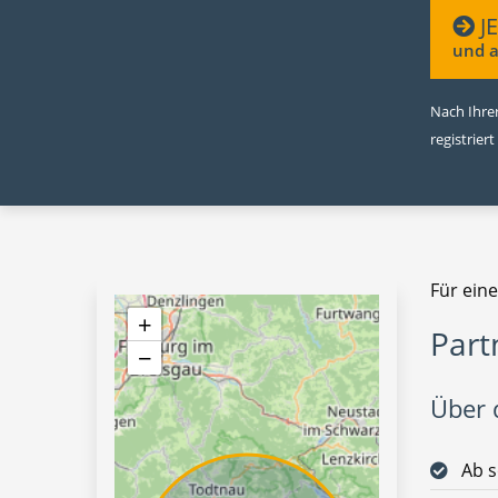
J
und a
Nach Ihrer
registriert
Für ein
+
Part
−
Über d
Ab s