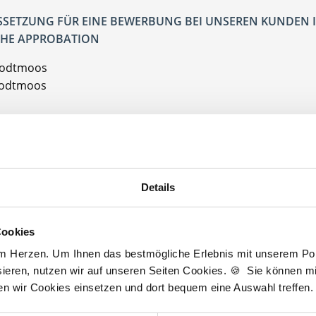
SETZUNG FÜR EINE BEWERBUNG BEI UNSEREN KUNDEN I
HE APPROBATION
Todtmoos
Todtmoos
Jetzt kostenlos Details anfragen
Details
an interessieren sich
4 Besucher
für
Stellenangebote als
Partner Hausarz
Cookies
am Herzen. Um Ihnen das bestmögliche Erlebnis mit unserem Port
er Hausarztpraxis
ieren, nutzen wir auf unseren Seiten Cookies. 🍪 Sie können mit
ten wir Cookies einsetzen und dort bequem eine Auswahl treffen.
lesbare Version:
Stellenangebot als Markdown (CC BY 4.0)