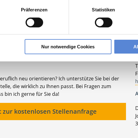
Präferenzen
Statistiken
Ihre persönliche Betreuerin
Nur notwendige Cookies
A
K
T
F
ruflich neu orientieren? Ich unterstütze Sie bei der
h
elle, die wirklich zu Ihnen passt. Bei Fragen zum
A
bin ich gerne für Sie da!
D
t zur kostenlosen Stellenanfrage
J
3