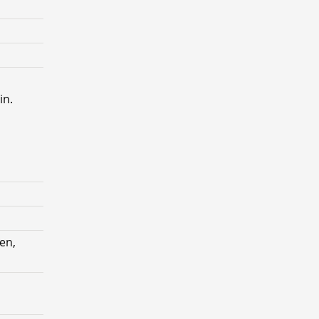
in.
en,