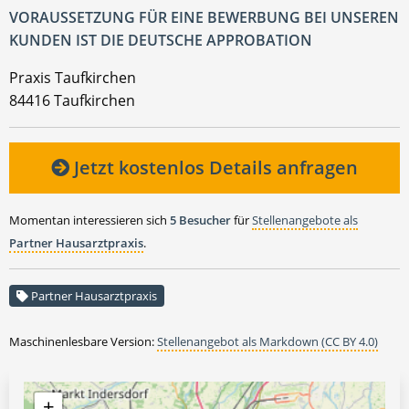
VORAUSSETZUNG FÜR EINE BEWERBUNG BEI UNSEREN
KUNDEN IST DIE DEUTSCHE APPROBATION
Praxis Taufkirchen
84416 Taufkirchen
Jetzt kostenlos Details anfragen
Momentan interessieren sich
5 Besucher
für
Stellenangebote als
Partner Hausarztpraxis
.
Partner Hausarztpraxis
Maschinenlesbare Version:
Stellenangebot als Markdown (CC BY 4.0)
+