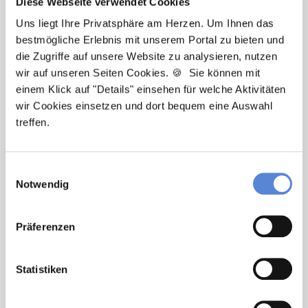
Diese Webseite verwendet Cookies
Uns liegt Ihre Privatsphäre am Herzen. Um Ihnen das
Tanja Bellon
bestmögliche Erlebnis mit unserem Portal zu bieten und
die Zugriffe auf unsere Website zu analysieren, nutzen
Ansprechpartnerin
wir auf unseren Seiten Cookies. 🍪 Sie können mit
einem Klick auf "Details" einsehen für welche Aktivitäten
Sie möchten sich beruflich neu orientieren? Ich
wir Cookies einsetzen und dort bequem eine Auswahl
unterstütze Sie bei der Suche nach einer Stelle, die
treffen.
wirklich zu Ihnen passt. Bei Fragen zum
Bewerbungsprozess bin ich gerne für Sie da!
Einwilligungsauswahl
Notwendig
Jetzt zur kostenlosen Stellenanfrage
Kontakt
Präferenzen
Tel.: +49 (0) 521 / 911 730 33
Statistiken
Fax: +49 (0) 521 / 911 730 31
hallo@deutscherhausarztservice.de