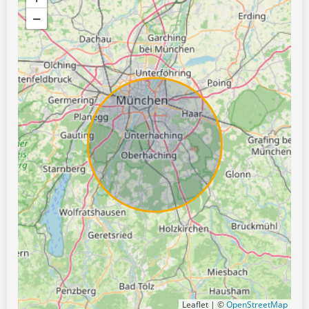
−
Leaflet | ©
OpenStreetMap