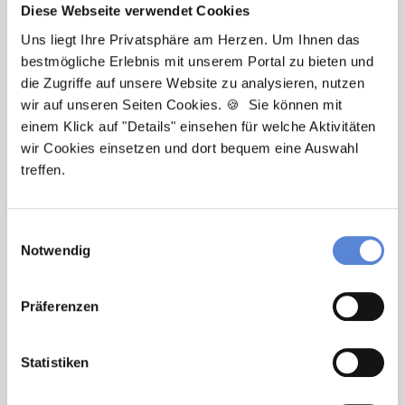
Diese Webseite verwendet Cookies
Uns liegt Ihre Privatsphäre am Herzen. Um Ihnen das
bestmögliche Erlebnis mit unserem Portal zu bieten und
die Zugriffe auf unsere Website zu analysieren, nutzen
Laura Holstein
wir auf unseren Seiten Cookies. 🍪 Sie können mit
einem Klick auf "Details" einsehen für welche Aktivitäten
Ansprechpartnerin
wir Cookies einsetzen und dort bequem eine Auswahl
Ich unterstütze Sie bei der Stellensuche nach einem
treffen.
Traumjob in Ihrer Wunschregion. Bei Fragen stehe
ich Ihnen gerne zur Verfügung.
Einwilligungsauswahl
Notwendig
Jetzt zur kostenlosen Stellenanfrage
Präferenzen
Kontakt
Tel.: +49 (0) 521 / 911 730 33
Statistiken
Fax: +49 (0) 521 / 911 730 31
hallo@deutscherhausarztservice.de