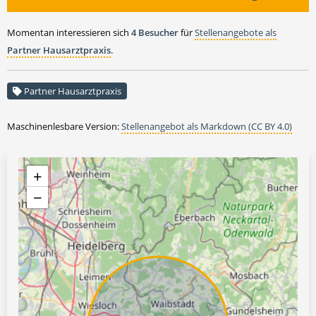
Momentan interessieren sich
4 Besucher
für
Stellenangebote als
Partner Hausarztpraxis
.
Partner Hausarztpraxis
Maschinenlesbare Version:
Stellenangebot als Markdown (CC BY 4.0)
+
−