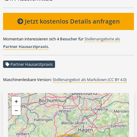
Jetzt kostenlos Details anfragen
Momentan interessieren sich
4 Besucher
für
Stellenangebote als
Partner Hausarztpraxis
.
Partner Hausarztpraxis
Maschinenlesbare Version:
Stellenangebot als Markdown (CC BY 4.0)
+
−