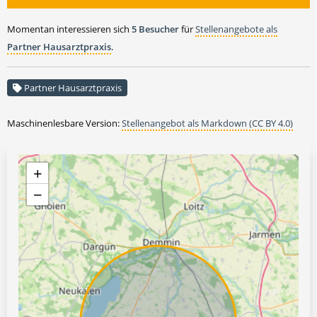
Momentan interessieren sich
5 Besucher
für
Stellenangebote als
Partner Hausarztpraxis
.
Partner Hausarztpraxis
Maschinenlesbare Version:
Stellenangebot als Markdown (CC BY 4.0)
+
−