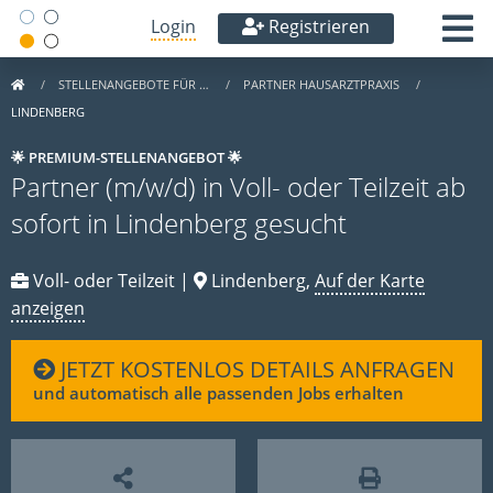
Login
Registrieren
STELLENANGEBOTE FÜR …
PARTNER HAUSARZTPRAXIS
LINDENBERG
🌟 PREMIUM-STELLENANGEBOT 🌟
Partner (m/w/d) in Voll- oder Teilzeit ab
sofort in Lindenberg gesucht
Voll- oder Teilzeit |
Lindenberg,
Auf der Karte
anzeigen
JETZT KOSTENLOS DETAILS ANFRAGEN
und automatisch alle passenden Jobs erhalten