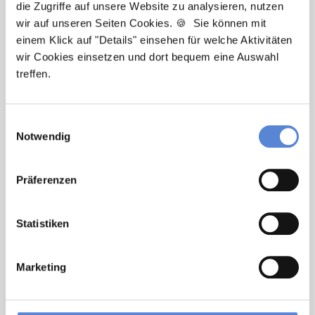
die Zugriffe auf unsere Website zu analysieren, nutzen
unterstütze Sie bei der Suche nach einer Stelle, die
wir auf unseren Seiten Cookies. 🍪 Sie können mit
wirklich zu Ihnen passt. Bei Fragen zum
einem Klick auf "Details" einsehen für welche Aktivitäten
Bewerbungsprozess bin ich gerne für Sie da!
wir Cookies einsetzen und dort bequem eine Auswahl
treffen.
Jetzt zur kostenlosen Stellenanfrage
Einwilligungsauswahl
Kontakt
Notwendig
Tel.: +49 (0) 521 / 911 730 33
Fax: +49 (0) 521 / 911 730 31
Präferenzen
hallo@deutscherhausarztservice.de
Statistiken
Marketing