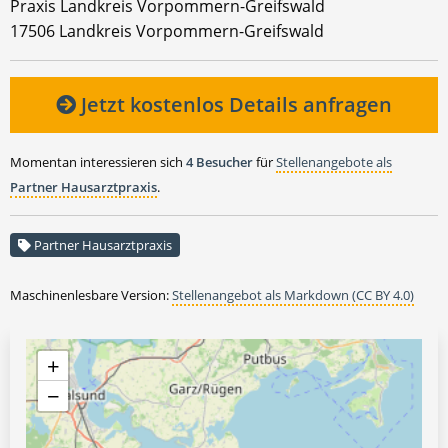
Praxis Landkreis Vorpommern-Greifswald
17506 Landkreis Vorpommern-Greifswald
Jetzt kostenlos Details anfragen
Momentan interessieren sich
4 Besucher
für
Stellenangebote als
Partner Hausarztpraxis
.
Partner Hausarztpraxis
Maschinenlesbare Version:
Stellenangebot als Markdown (CC BY 4.0)
+
−