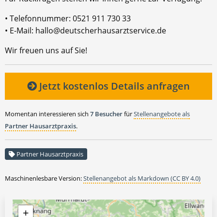
• Telefonnummer: 0521 911 730 33
• E-Mail: hallo@deutscherhausarztservice.de
Wir freuen uns auf Sie!
Jetzt kostenlos Details anfragen
Momentan interessieren sich
7 Besucher
für
Stellenangebote als
Partner Hausarztpraxis
.
Partner Hausarztpraxis
Maschinenlesbare Version:
Stellenangebot als Markdown (CC BY 4.0)
+