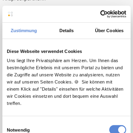
Sie möchten sich beruflich neu orientieren? Ich
unterstütze Sie bei der Suche nach einer Stelle, die
wirklich zu Ihnen passt. Bei Fragen zum
Zustimmung
Details
Über Cookies
Bewerbungsprozess bin ich gerne für Sie da!
Jetzt zur kostenlosen Stellenanfrage
Diese Webseite verwendet Cookies
Uns liegt Ihre Privatsphäre am Herzen. Um Ihnen das
Kontakt
bestmögliche Erlebnis mit unserem Portal zu bieten und
die Zugriffe auf unsere Website zu analysieren, nutzen
Tel.: +49 (0) 521 / 911 730 33
wir auf unseren Seiten Cookies. 🍪 Sie können mit
Fax: +49 (0) 521 / 911 730 31
einem Klick auf "Details" einsehen für welche Aktivitäten
hallo@deutscherhausarztservice.de
wir Cookies einsetzen und dort bequem eine Auswahl
treffen.
Einwilligungsauswahl
Notwendig