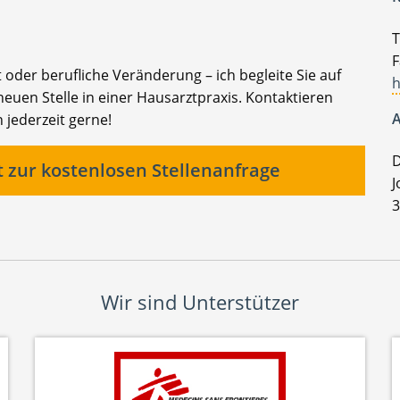
T
F
t oder berufliche Veränderung – ich begleite Sie auf
h
euen Stelle in einer Hausarztpraxis. Kontaktieren
A
 jederzeit gerne!
D
t zur kostenlosen Stellenanfrage
J
3
Wir sind Unterstützer