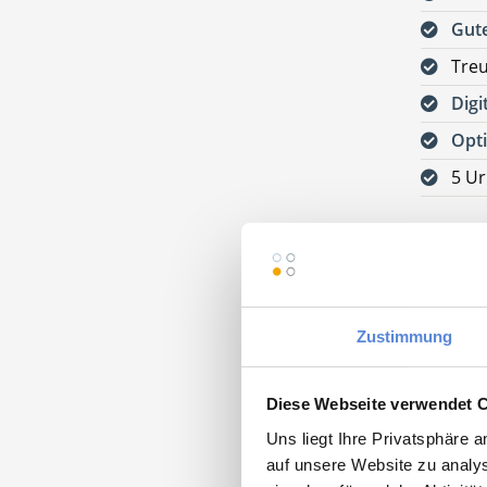
Gute
Tre
Digi
Opti
5 Ur
Jetzt
kos
Bitte s
VORAUS
Zustimmung
DEUTSC
Praxis 
Diese Webseite verwendet 
39439 G
Uns liegt Ihre Privatsphäre 
auf unsere Website zu analys