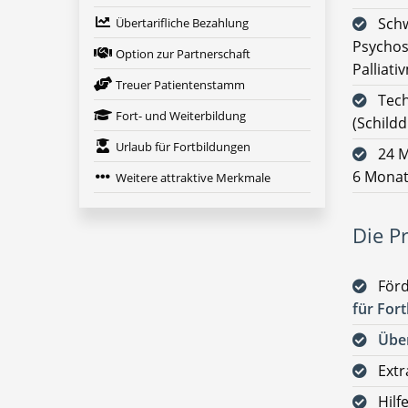
Schw
Übertarifliche Bezahlung
Psychos
Option zur Partnerschaft
Palliati
Treuer Patientenstamm
Tech
Fort- und Weiterbildung
(Schild
Urlaub für Fortbildungen
24 M
6 Monate
Weitere attraktive Merkmale
Die Pr
För
für For
Über
Extr
Hilf