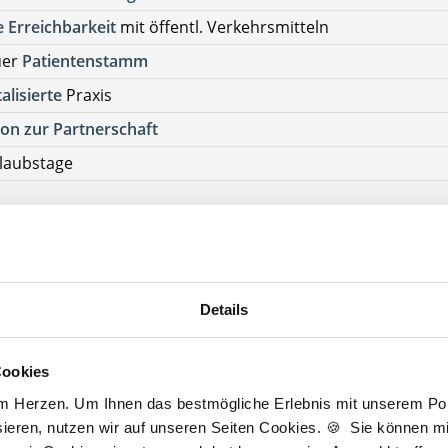
 Erreichbarkeit
mit öffentl. Verkehrsmitteln
uer
Patientenstamm
talisierte
Praxis
on zur Partnerschaft
laubstage
tenlos Details anfragen
ehen Sie von Bewerbungen per Post oder E-Mail ab.
SETZUNG FÜR EINE BEWERBUNG BEI UNSEREN KUNDEN I
Details
HE APPROBATION
Güsten
Cookies
üsten
am Herzen. Um Ihnen das bestmögliche Erlebnis mit unserem Port
ieren, nutzen wir auf unseren Seiten Cookies. 🍪 Sie können mit