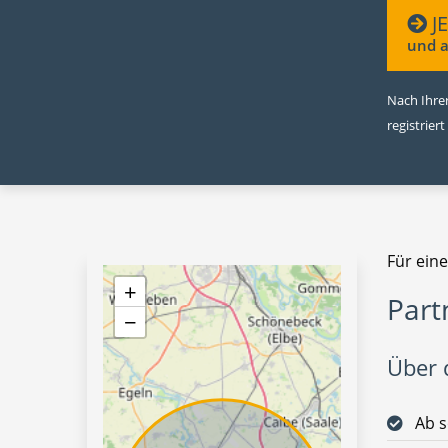
J
und a
Nach Ihrer
registriert
Für eine
+
Part
−
Über d
Ab s