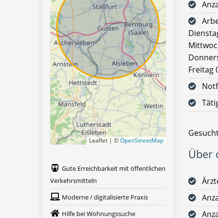
Anza
Arbe
Diensta
Mittwoc
Donners
Freitag 
Notf
Täti
Gesucht
Leaflet | ©
OpenStreetMap
Über d
Gute Erreichbarkeit mit öffentlichen
Ärz
Verkehrsmitteln
Anza
Moderne / digitalisierte Praxis
Anza
Hilfe bei Wohnungssuche