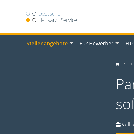
Stellenangebote
Für Bewerber
Für
ST
Par
so
Voll- 