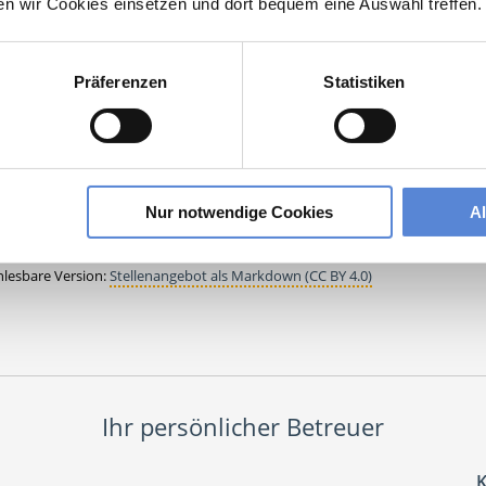
ten wir Cookies einsetzen und dort bequem eine Auswahl treffen.
Jetzt kostenlos Details anfragen
Präferenzen
Statistiken
an interessieren sich
7 Besucher
für
Stellenangebote als
Partner Hausarz
Nur notwendige Cookies
A
er Hausarztpraxis
lesbare Version:
Stellenangebot als Markdown (CC BY 4.0)
Ihr persönlicher Betreuer
K