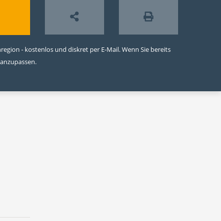
egion - kostenlos und diskret per E-Mail. Wenn Sie bereits
 anzupassen.