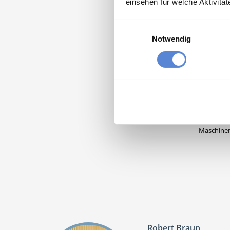
einsehen für welche Aktivitä
Einwilligungsauswahl
Notwendig
Moment
Partn
Maschinen
Robert Braun