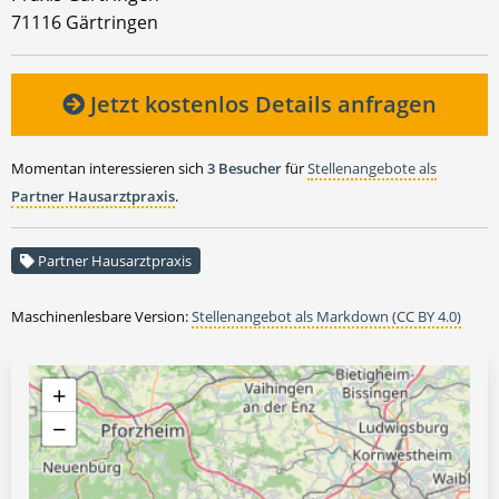
71116 Gärtringen
Jetzt kostenlos Details anfragen
Momentan interessieren sich
3 Besucher
für
Stellenangebote als
Partner Hausarztpraxis
.
Partner Hausarztpraxis
Maschinenlesbare Version:
Stellenangebot als Markdown (CC BY 4.0)
+
−