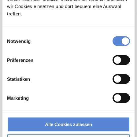
wir Cookies einsetzen und dort bequem eine Auswahl
treffen.
Einwilligungsauswahl
Notwendig
Präferenzen
Marcel Willing
Statistiken
Ansprechpartner
Marketing
Sie haben Fragen zu unseren Stellenanzeigen oder
benötigen Unterstützung beim Ausfüllen Ihres
Bewerberprofils? Kontaktieren Sie mich einfach, ich
helfe Ihnen gerne weiter!
Alle Cookies zulassen