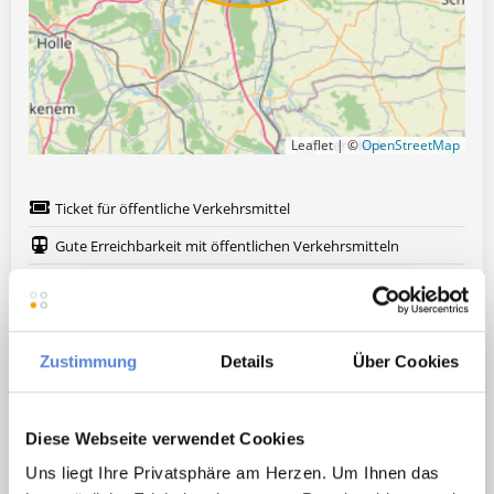
Leaflet | ©
OpenStreetMap
Ticket für öffentliche Verkehrsmittel
Gute Erreichbarkeit mit öffentlichen Verkehrsmitteln
Moderne / digitalisierte Praxis
Übertarifliche Bezahlung
Option zur Partnerschaft
Zustimmung
Details
Über Cookies
Treuer Patientenstamm
Nachfolger gesucht
Diese Webseite verwendet Cookies
Fort- und Weiterbildung
Uns liegt Ihre Privatsphäre am Herzen. Um Ihnen das