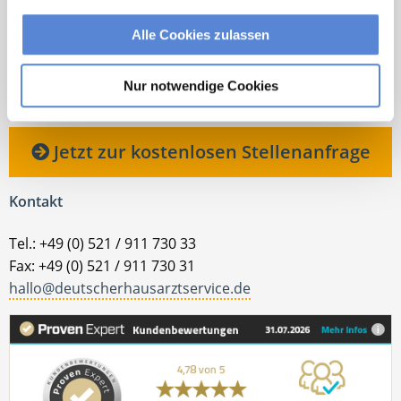
Sie möchten sich beruflich neu orientieren? Ich
Alle Cookies zulassen
unterstütze Sie bei der Suche nach einer Stelle, die
wirklich zu Ihnen passt. Bei Fragen zum
Nur notwendige Cookies
Bewerbungsprozess bin ich gerne für Sie da!
Jetzt zur kostenlosen Stellenanfrage
Kontakt
Tel.: +49 (0) 521 / 911 730 33
Fax: +49 (0) 521 / 911 730 31
hallo@deutscherhausarztservice.de